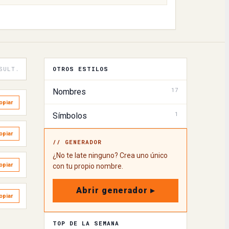
SULT.
OTROS ESTILOS
17
Nombres
opiar
1
Símbolos
opiar
// GENERADOR
¿No te late ninguno? Crea uno único
opiar
con tu propio nombre.
Abrir generador ▸
opiar
TOP DE LA SEMANA