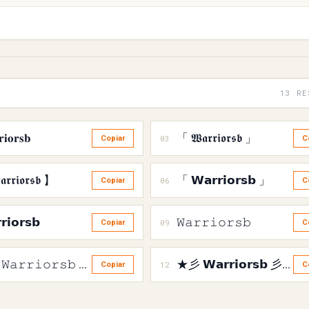
13 RE
𝐢𝐨𝐫𝐬𝐛
「 𝖂𝖆𝖗𝖗𝖎𝖔𝖗𝖘𝖇 」
03
Copiar
C
𝖗𝖗𝖎𝖔𝖗𝖘𝖇 】
「 𝗪𝗮𝗿𝗿𝗶𝗼𝗿𝘀𝗯 」
06
Copiar
C
𝗿𝗶𝗼𝗿𝘀𝗯
𝚆𝚊𝚛𝚛𝚒𝚘𝚛𝚜𝚋
09
Copiar
C
★彡 𝚆𝚊𝚛𝚛𝚒𝚘𝚛𝚜𝚋 彡★
★彡 𝗪𝗮𝗿𝗿𝗶𝗼𝗿𝘀𝗯 彡★
12
Copiar
C