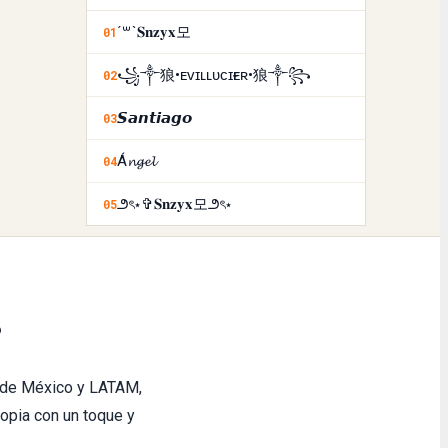
´꒳`𝐒𝐧𝐳𝐲𝐱모
01
꧁༒狼•ᴇᴠɪʟㅤʟᴜᴄɪғᴇʀ•狼༒꧂
02
𝙎𝙖𝙣𝙩𝙞𝙖𝙜𝙤
03
Á𝓷𝓰𝓮𝓵
04
౨ৎ⋆✞𝐒𝐧𝐳𝐲𝐱모౨ৎ⋆
05
?
 de México y LATAM,
opia con un toque y