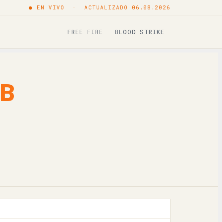
● EN VIVO · ACTUALIZADO 06.08.2026
Copiar
FREE FIRE
BLOOD STRIKE
Copiar
Copiar
B
Copiar
Copiar
Copiar
Copiar
Copiar
Copiar