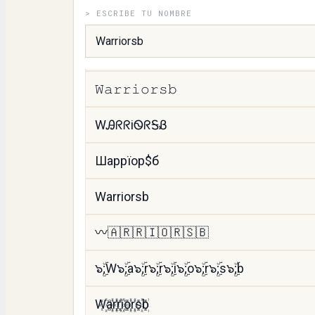
> ESCRIBE TU NOMBRE
ꅐarriorsb
WคՐՐɿ૦Րςც
𝚆𝚊𝚛𝚛𝚒𝚘𝚛𝚜𝚋
WᎯᖇᖇiᏫᖇᎦᏰ
Шаррїор$б
Warriorsb
〰️🇦🇷🇷🇮🇴🇷🇸🇧
๖ۣۜ;W๖ۣۜ;a๖ۣۜ;r๖ۣۜ;r๖ۣۜ;i๖ۣۜ;o๖ۣۜ;r๖ۣۜ;s๖ۣۜ;b
W꙰a꙰r꙰r꙰i꙰o꙰r꙰s꙰b꙰