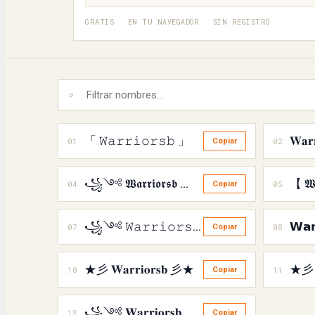
GRATIS · EN TU NAVEGADOR · SIN REGISTRO
⌕
「 𝚆𝚊𝚛𝚛𝚒𝚘𝚛𝚜𝚋 」
𝐖𝐚𝐫𝐫
01
02
Copiar
꧁༺ 𝖂𝖆𝖗𝖗𝖎𝖔𝖗𝖘𝖇 ༻꧂
【 𝖂𝖆
04
05
Copiar
꧁༺ 𝚆𝚊𝚛𝚛𝚒𝚘𝚛𝚜𝚋 ༻꧂
𝗪𝗮𝗿
07
08
Copiar
★彡 𝐖𝐚𝐫𝐫𝐢𝐨𝐫𝐬𝐛 彡★
10
11
Copiar
꧁༺ 𝐖𝐚𝐫𝐫𝐢𝐨𝐫𝐬𝐛 ༻꧂
13
Copiar