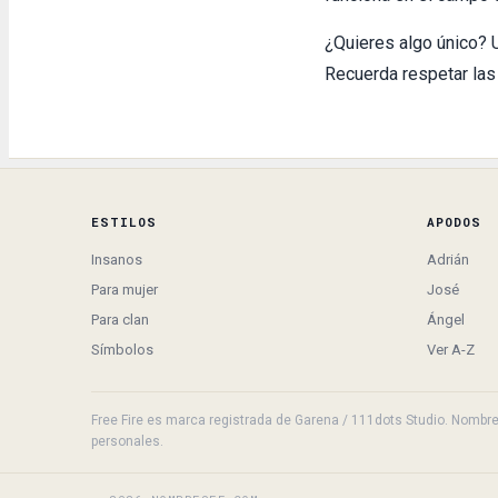
¿Quieres algo único? 
Recuerda respetar las
ESTILOS
APODOS
Insanos
Adrián
Para mujer
José
Para clan
Ángel
Símbolos
Ver A-Z
Free Fire es marca registrada de Garena / 111dots Studio. NombresF
personales.