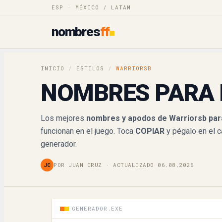
𝔚𝔞𝔯𝔯𝔦𝔬𝔯𝔰𝔟
ESP · MÉXICO / LATAM
nombres
ff
𝓦𝓪𝓻𝓻𝓲𝓸𝓻𝓼𝓫
𝒲𝒶𝓇𝓇𝒾𝑜𝓇𝓈𝒷
INICIO
/
ESTILOS
/
WARRIORSB
𝕎𝕒𝕣𝕣𝕚𝕠𝕣𝕤𝕓
NOMBRES PARA 
𝐖𝐚𝐫𝐫𝐢𝐨𝐫𝐬𝐛
Los mejores
nombres y apodos de Warriorsb par
funcionan en el juego. Toca
COPIAR
y pégalo en el 
𝙒𝙖𝙧𝙧𝙞𝙤𝙧𝙨𝙗
generador.
𝘞𝘢𝘳𝘳𝘪𝘰𝘳𝘴𝘣
JC
POR JUAN CRUZ · ACTUALIZADO 06.08.2026
W卂尺尺丨ㄖ尺丂乃
ꅐarriorsb
GENERADOR.EXE