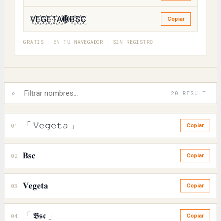
V꙰E꙰G꙰E꙰T꙰A꙰➓B꙰S꙰C꙰
Copiar
GRATIS · EN TU NAVEGADOR · SIN REGISTRO
⌕
20 RESULT.
「 𝚅𝚎𝚐𝚎𝚝𝚊 」
01
Copiar
𝐁𝐬𝐜
02
Copiar
𝐕𝐞𝐠𝐞𝐭𝐚
03
Copiar
「 𝕭𝖘𝖈 」
04
Copiar