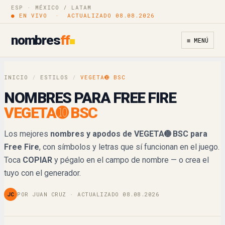
VEGETA➓BSC
ESP · MÉXICO / LATAM
Copiar
● EN VIVO · ACTUALIZADO 08.08.2026
𝔙𝔈𝔊𝔈𝔗𝔄➓𝔅𝔖ℭ
Copiar
nombres
ff
≡ MENÚ
𝓥𝓔𝓖𝓔𝓣𝓐➓𝓑𝓢𝓒
Copiar
INICIO
/
ESTILOS
/
VEGETA➓ BSC
𝒱𝐸𝒢𝐸𝒯𝒜➓𝐵𝒮𝒞
Copiar
NOMBRES PARA FREE FIRE
VEGETA➓ BSC
𝕍𝔼𝔾𝔼𝕋𝔸➓𝔹𝕊ℂ
Copiar
Los mejores
nombres y apodos de VEGETA➓ BSC para
𝐕𝐄𝐆𝐄𝐓𝐀➓𝐁𝐒𝐂
Copiar
Free Fire
, con símbolos y letras que sí funcionan en el juego.
Toca
COPIAR
y pégalo en el campo de nombre — o crea el
𝙑𝙀𝙂𝙀𝙏𝘼➓𝘽𝙎𝘾
Copiar
tuyo con el generador.
𝘝𝘌𝘎𝘌𝘛𝘈➓𝘉𝘚𝘊
Copiar
JC
POR JUAN CRUZ · ACTUALIZADO 08.08.2026
VEGETA➓BSC
Copiar