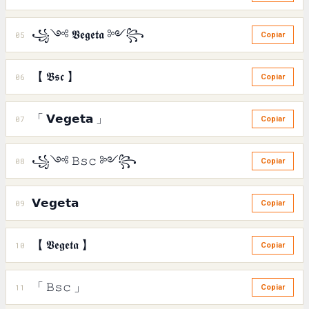
꧁༺ 𝖁𝖊𝖌𝖊𝖙𝖆 ༻꧂
05
Copiar
【 𝕭𝖘𝖈 】
06
Copiar
「 𝗩𝗲𝗴𝗲𝘁𝗮 」
07
Copiar
꧁༺ 𝙱𝚜𝚌 ༻꧂
08
Copiar
𝗩𝗲𝗴𝗲𝘁𝗮
09
Copiar
【 𝖁𝖊𝖌𝖊𝖙𝖆 】
10
Copiar
「 𝙱𝚜𝚌 」
11
Copiar