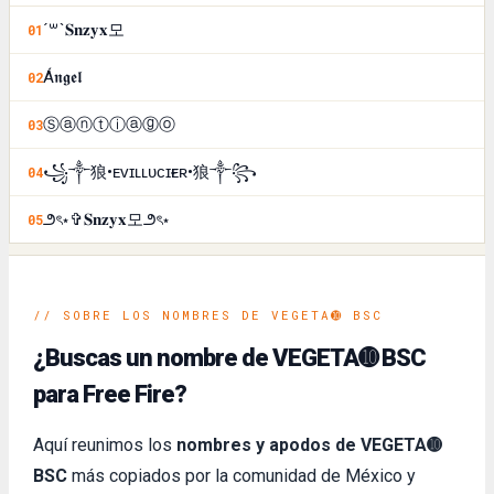
´꒳`𝐒𝐧𝐳𝐲𝐱모
01
Á𝖓𝖌𝖊𝖑
02
Ⓢⓐⓝⓣⓘⓐⓖⓞ
03
꧁༒狼•ᴇᴠɪʟㅤʟᴜᴄɪғᴇʀ•狼༒꧂
04
౨ৎ⋆✞𝐒𝐧𝐳𝐲𝐱모౨ৎ⋆
05
// SOBRE LOS NOMBRES DE VEGETA➓ BSC
¿Buscas un nombre de VEGETA➓ BSC
para Free Fire?
Aquí reunimos los
nombres y apodos de VEGETA➓
BSC
más copiados por la comunidad de México y