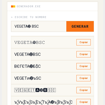
ꏝꍟꁍꍟ꓅ꋫ➓ꃃꌚꏸ
GENERADOR.EXE
Copiar
> ESCRIBE TU NOMBRE
꒦ꏂꍌꏂ꓄ꋬ➓ꃳꇙꉔ
Copiar
GENERAR
VEGETA➓BSC
Copiar
𝚅𝙴𝙶𝙴𝚃𝙰➓𝙱𝚂𝙲
Copiar
VEGETA➓BSC
Copiar
ВЄГЄТА➓Б$С
Copiar
VEGETค➓๖SC
Copiar
🇻🇪🇬🇪🇹🅰️➓🅱️🇸🇨
Copiar
๖ۣۜ;V๖ۣۜ;E๖ۣۜ;G๖ۣۜ;E๖ۣۜ;T๖ۣۜ;A➓๖ۣۜ;B๖ۣۜ;S๖ۣۜ;C
Copiar