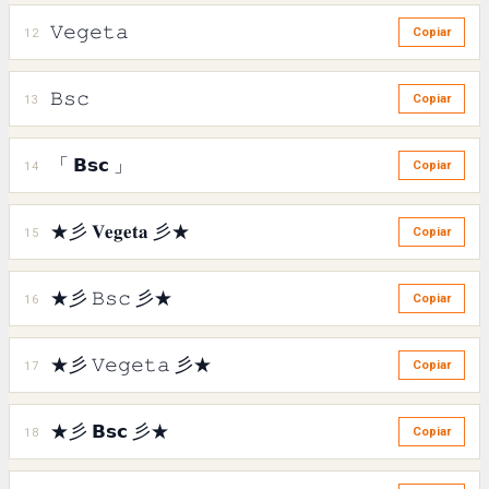
𝚅𝚎𝚐𝚎𝚝𝚊
12
Copiar
𝙱𝚜𝚌
13
Copiar
「 𝗕𝘀𝗰 」
14
Copiar
★彡 𝐕𝐞𝐠𝐞𝐭𝐚 彡★
15
Copiar
★彡 𝙱𝚜𝚌 彡★
16
Copiar
★彡 𝚅𝚎𝚐𝚎𝚝𝚊 彡★
17
Copiar
★彡 𝗕𝘀𝗰 彡★
18
Copiar