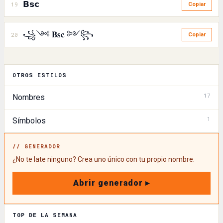
𝗕𝘀𝗰
19
Copiar
꧁༺ 𝐁𝐬𝐜 ༻꧂
20
Copiar
OTROS ESTILOS
17
Nombres
1
Símbolos
// GENERADOR
¿No te late ninguno? Crea uno único con tu propio nombre.
Abrir generador ▸
TOP DE LA SEMANA