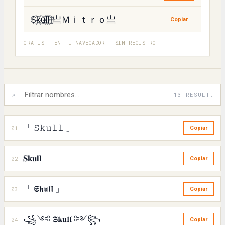
S꙰k꙰u꙰l꙰l꙰|亗Ｍｉｔｒｏ亗
Copiar
GRATIS · EN TU NAVEGADOR · SIN REGISTRO
⌕
13 RESULT.
「 𝚂𝚔𝚞𝚕𝚕 」
01
Copiar
𝐒𝐤𝐮𝐥𝐥
02
Copiar
「 𝕾𝖐𝖚𝖑𝖑 」
03
Copiar
꧁༺ 𝕾𝖐𝖚𝖑𝖑 ༻꧂
04
Copiar