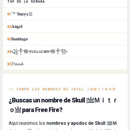
TOP DE LA SEMANA
´꒳`𝐒𝐧𝐳𝐲𝐱모
01
𝐀𝐧𝐠𝐞𝐥
02
𝐒𝐚𝐧𝐭𝐢𝐚𝐠𝐨
03
꧁༒狼•ᴇᴠɪʟㅤʟᴜᴄɪғᴇʀ•狼༒꧂
04
𝓓𝓪𝓿𝓲𝓭
05
// SOBRE LOS NOMBRES DE SKULL |亗ＭＩＴＲＯ亗
¿Buscas un nombre de Skull |亗Ｍｉｔｒ
ｏ亗 para Free Fire?
Aquí reunimos los
nombres y apodos de Skull |亗Ｍ