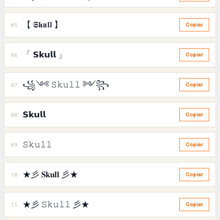
【 𝕾𝖐𝖚𝖑𝖑 】
05
Copiar
「 𝗦𝗸𝘂𝗹𝗹 」
06
Copiar
꧁༺ 𝚂𝚔𝚞𝚕𝚕 ༻꧂
07
Copiar
𝗦𝗸𝘂𝗹𝗹
08
Copiar
𝚂𝚔𝚞𝚕𝚕
09
Copiar
★彡 𝐒𝐤𝐮𝐥𝐥 彡★
10
Copiar
★彡 𝚂𝚔𝚞𝚕𝚕 彡★
11
Copiar