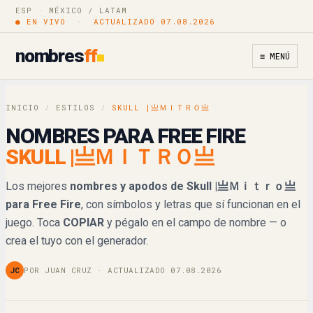
Sƙ☋ᒪᒪ|亗Ｍｉｔｒｏ亗
ESP · MÉXICO / LATAM
Copiar
● EN VIVO · ACTUALIZADO 07.08.2026
𝔖𝔨𝔲𝔩𝔩|亗Ｍｉｔｒｏ亗
Copiar
nombres
ff
≡ MENÚ
𝓢𝓴𝓾𝓵𝓵|亗Ｍｉｔｒｏ亗
Copiar
INICIO
/
ESTILOS
/
SKULL |亗ＭＩＴＲＯ亗
𝒮𝓀𝓊𝓁𝓁|亗Ｍｉｔｒｏ亗
Copiar
NOMBRES PARA FREE FIRE
SKULL |亗ＭＩＴＲＯ亗
𝕊𝕜𝕦𝕝𝕝|亗Ｍｉｔｒｏ亗
Copiar
Los mejores
nombres y apodos de Skull |亗Ｍｉｔｒｏ亗
𝐒𝐤𝐮𝐥𝐥|亗Ｍｉｔｒｏ亗
Copiar
para Free Fire
, con símbolos y letras que sí funcionan en el
juego. Toca
COPIAR
y pégalo en el campo de nombre — o
𝙎𝙠𝙪𝙡𝙡|亗Ｍｉｔｒｏ亗
Copiar
crea el tuyo con el generador.
𝘚𝘬𝘶𝘭𝘭|亗Ｍｉｔｒｏ亗
Copiar
JC
POR JUAN CRUZ · ACTUALIZADO 07.08.2026
SҜㄩㄥㄥ|亗Ｍｉｔｒｏ亗
Copiar