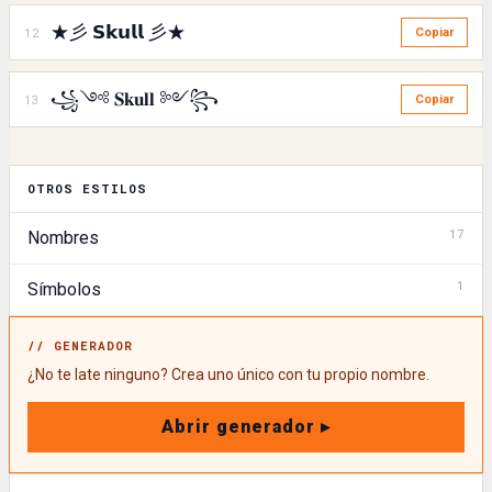
★彡 𝗦𝗸𝘂𝗹𝗹 彡★
12
Copiar
꧁༺ 𝐒𝐤𝐮𝐥𝐥 ༻꧂
13
Copiar
OTROS ESTILOS
17
Nombres
1
Símbolos
// GENERADOR
¿No te late ninguno? Crea uno único con tu propio nombre.
Abrir generador ▸