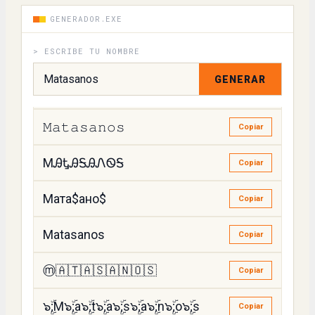
ꁒatasanos
GENERADOR.EXE
Copiar
> ESCRIBE TU NOMBRE
ꂵatasanos
Copiar
GENERAR
Mค੮คςคՈ૦ς
Copiar
𝙼𝚊𝚝𝚊𝚜𝚊𝚗𝚘𝚜
Copiar
MᎯᎿᎯᎦᎯᏁᏫᎦ
Copiar
Мата$ано$
Copiar
Matasanos
Copiar
ⓜ️🇦🇹🇦🇸🇦🇳🇴🇸
Copiar
๖ۣۜ;M๖ۣۜ;a๖ۣۜ;t๖ۣۜ;a๖ۣۜ;s๖ۣۜ;a๖ۣۜ;n๖ۣۜ;o๖ۣۜ;s
Copiar