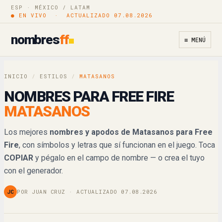
M@☨@$@n☯$
ESP · MÉXICO / LATAM
Copiar
● EN VIVO · ACTUALIZADO 07.08.2026
𝔐𝔞𝔱𝔞𝔰𝔞𝔫𝔬𝔰
Copiar
nombres
ff
≡ MENÚ
𝓜𝓪𝓽𝓪𝓼𝓪𝓷𝓸𝓼
Copiar
INICIO
/
ESTILOS
/
MATASANOS
𝑀𝒶𝓉𝒶𝓈𝒶𝓃𝑜𝓈
Copiar
NOMBRES PARA FREE FIRE
MATASANOS
𝕄𝕒𝕥𝕒𝕤𝕒𝕟𝕠𝕤
Copiar
Los mejores
nombres y apodos de Matasanos para Free
𝐌𝐚𝐭𝐚𝐬𝐚𝐧𝐨𝐬
Copiar
Fire
, con símbolos y letras que sí funcionan en el juego. Toca
COPIAR
y pégalo en el campo de nombre — o crea el tuyo
𝙈𝙖𝙩𝙖𝙨𝙖𝙣𝙤𝙨
Copiar
con el generador.
𝘔𝘢𝘵𝘢𝘴𝘢𝘯𝘰𝘴
Copiar
JC
POR JUAN CRUZ · ACTUALIZADO 07.08.2026
M卂ㄒ卂丂卂几ㄖ丂
Copiar