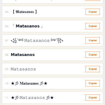
【 𝕸𝖆𝖙𝖆𝖘𝖆𝖓𝖔𝖘 】
05
Copiar
「 𝗠𝗮𝘁𝗮𝘀𝗮𝗻𝗼𝘀 」
06
Copiar
꧁༺ 𝙼𝚊𝚝𝚊𝚜𝚊𝚗𝚘𝚜 ༻꧂
07
Copiar
𝗠𝗮𝘁𝗮𝘀𝗮𝗻𝗼𝘀
08
Copiar
𝙼𝚊𝚝𝚊𝚜𝚊𝚗𝚘𝚜
09
Copiar
★彡 𝐌𝐚𝐭𝐚𝐬𝐚𝐧𝐨𝐬 彡★
10
Copiar
★彡 𝙼𝚊𝚝𝚊𝚜𝚊𝚗𝚘𝚜 彡★
11
Copiar