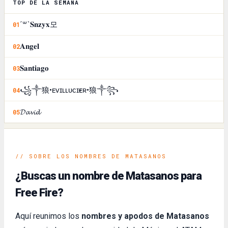
TOP DE LA SEMANA
´꒳`𝐒𝐧𝐳𝐲𝐱모
01
𝐀𝐧𝐠𝐞𝐥
02
𝐒𝐚𝐧𝐭𝐢𝐚𝐠𝐨
03
꧁༒狼•ᴇᴠɪʟㅤʟᴜᴄɪғᴇʀ•狼༒꧂
04
𝓓𝓪𝓿𝓲𝓭
05
// SOBRE LOS NOMBRES DE MATASANOS
¿Buscas un nombre de Matasanos para
Free Fire?
Aquí reunimos los
nombres y apodos de Matasanos