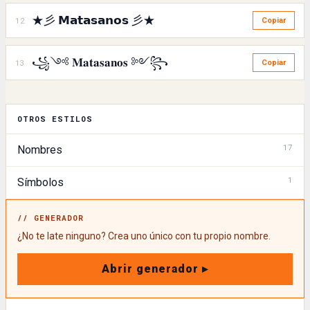
★彡 𝗠𝗮𝘁𝗮𝘀𝗮𝗻𝗼𝘀 彡★
12
Copiar
꧁༺ 𝐌𝐚𝐭𝐚𝐬𝐚𝐧𝐨𝐬 ༻꧂
13
Copiar
OTROS ESTILOS
17
Nombres
1
Símbolos
// GENERADOR
¿No te late ninguno? Crea uno único con tu propio nombre.
Abrir generador ▸