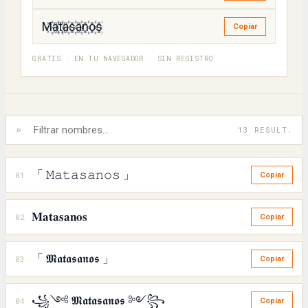
M꙰a꙰t꙰a꙰s꙰a꙰n꙰o꙰s꙰
Copiar
GRATIS · EN TU NAVEGADOR · SIN REGISTRO
⌕
13 RESULT.
「 𝙼𝚊𝚝𝚊𝚜𝚊𝚗𝚘𝚜 」
01
Copiar
𝐌𝐚𝐭𝐚𝐬𝐚𝐧𝐨𝐬
02
Copiar
「 𝕸𝖆𝖙𝖆𝖘𝖆𝖓𝖔𝖘 」
03
Copiar
꧁༺ 𝕸𝖆𝖙𝖆𝖘𝖆𝖓𝖔𝖘 ༻꧂
04
Copiar