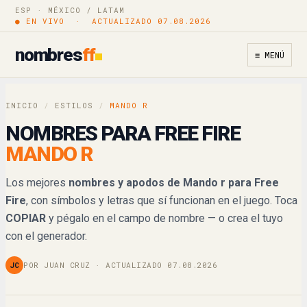
M@n∂☯☈
ESP · MÉXICO / LATAM
Copiar
● EN VIVO · ACTUALIZADO 07.08.2026
𝔐𝔞𝔫𝔡𝔬𝔯
Copiar
nombres
ff
≡ MENÚ
𝓜𝓪𝓷𝓭𝓸𝓻
Copiar
INICIO
/
ESTILOS
/
MANDO R
𝑀𝒶𝓃𝒹𝑜𝓇
Copiar
NOMBRES PARA FREE FIRE
MANDO R
𝕄𝕒𝕟𝕕𝕠𝕣
Copiar
Los mejores
nombres y apodos de Mando r para Free
𝐌𝐚𝐧𝐝𝐨𝐫
Copiar
Fire
, con símbolos y letras que sí funcionan en el juego. Toca
COPIAR
y pégalo en el campo de nombre — o crea el tuyo
𝙈𝙖𝙣𝙙𝙤𝙧
Copiar
con el generador.
𝘔𝘢𝘯𝘥𝘰𝘳
Copiar
JC
POR JUAN CRUZ · ACTUALIZADO 07.08.2026
M卂几ᗪㄖ尺
Copiar