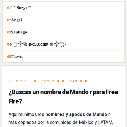
´꒳`𝐒𝐧𝐳𝐲𝐱모
01
𝐀𝐧𝐠𝐞𝐥
02
𝐒𝐚𝐧𝐭𝐢𝐚𝐠𝐨
03
꧁༒狼•ᴇᴠɪʟㅤʟᴜᴄɪғᴇʀ•狼༒꧂
04
𝓓𝓪𝓿𝓲𝓭
05
// SOBRE LOS NOMBRES DE MANDO R
¿Buscas un nombre de Mando r para Free
Fire?
Aquí reunimos los
nombres y apodos de Mando r
más copiados por la comunidad de México y LATAM,