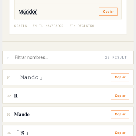
M꙰a꙰n꙰d꙰o꙰r꙰
Copiar
GRATIS · EN TU NAVEGADOR · SIN REGISTRO
⌕
20 RESULT.
「 𝙼𝚊𝚗𝚍𝚘 」
01
Copiar
𝐑
02
Copiar
𝐌𝐚𝐧𝐝𝐨
03
Copiar
「 𝕽 」
04
Copiar