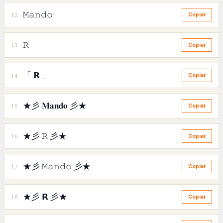
𝙼𝚊𝚗𝚍𝚘
12
Copiar
𝚁
13
Copiar
「 𝗥 」
14
Copiar
★彡 𝐌𝐚𝐧𝐝𝐨 彡★
15
Copiar
★彡 𝚁 彡★
16
Copiar
★彡 𝙼𝚊𝚗𝚍𝚘 彡★
17
Copiar
★彡 𝗥 彡★
18
Copiar