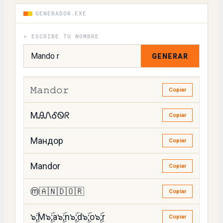
ꁒandor
GENERADOR.EXE
Copiar
> ESCRIBE TU NOMBRE
ꂵandor
Copiar
GENERAR
MคՈძ૦Ր
Copiar
𝙼𝚊𝚗𝚍𝚘𝚛
Copiar
MᎯᏁᎴᏫᖇ
Copiar
Мандор
Copiar
Mandor
Copiar
ⓜ️🇦🇳🇩🇴🇷
Copiar
๖ۣۜ;M๖ۣۜ;a๖ۣۜ;n๖ۣۜ;d๖ۣۜ;o๖ۣۜ;r
Copiar