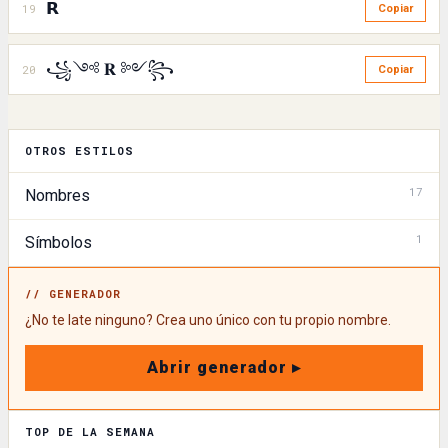
𝗥
19
Copiar
꧁༺ 𝐑 ༻꧂
20
Copiar
OTROS ESTILOS
17
Nombres
1
Símbolos
// GENERADOR
¿No te late ninguno? Crea uno único con tu propio nombre.
Abrir generador ▸
TOP DE LA SEMANA