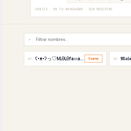
GRATIS · EN TU NAVEGADOR · SIN REGISTRO
⌕
ʕ•ᴥ•ʔっ♡MᎯlᎯfа𝔪a౨ৎ⋆
𝕸𝖆𝖑
01
02
Copiar