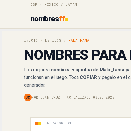
ESP · MÉXICO / LATAM
𝓜𝓪𝓵𝓪_𝓯𝓪𝓶𝓪
nombres
ff
𝑀𝒶𝓁𝒶_𝒻𝒶𝓂𝒶
𝕄𝕒𝕝𝕒_𝕗𝕒𝕞𝕒
INICIO
/
ESTILOS
/
MALA_FAMA
NOMBRES PARA 
𝐌𝐚𝐥𝐚_𝐟𝐚𝐦𝐚
𝙈𝙖𝙡𝙖_𝙛𝙖𝙢𝙖
Los mejores
nombres y apodos de Mala_fama par
funcionan en el juego. Toca
COPIAR
y pégalo en el 
𝘔𝘢𝘭𝘢_𝘧𝘢𝘮𝘢
generador.
M卂ㄥ卂_千卂爪卂
JC
POR JUAN CRUZ · ACTUALIZADO 08.08.2026
ꁒala_fama
GENERADOR.EXE
ꂵala_fama