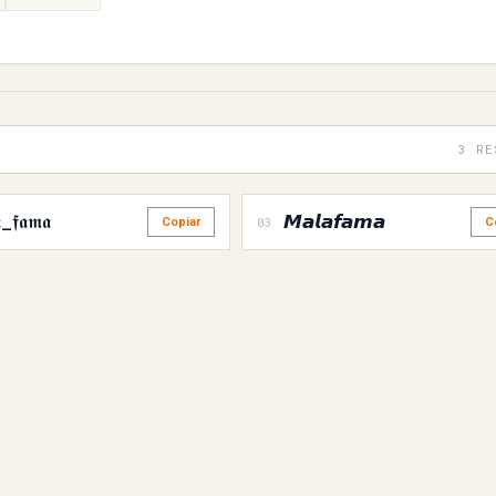
3 RE
_𝖋𝖆𝖒𝖆
𝙈𝙖𝙡𝙖𝙛𝙖𝙢𝙖
03
Copiar
C