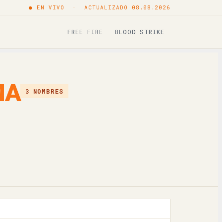
● EN VIVO · ACTUALIZADO 08.08.2026
Copiar
FREE FIRE
BLOOD STRIKE
Copiar
Copiar
MA
Copiar
3 NOMBRES
Copiar
Copiar
Copiar
Copiar
Copiar