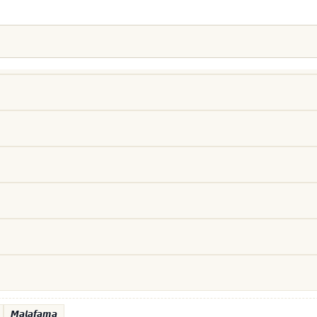
𝙈𝙖𝙡𝙖𝙛𝙖𝙢𝙖