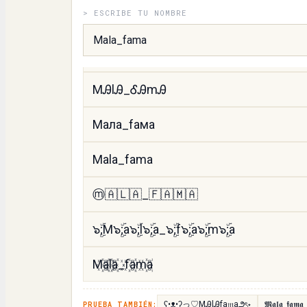
> ESCRIBE TU NOMBRE
MคՆค_Բคɱค
𝙼𝚊𝚕𝚊_𝚏𝚊𝚖𝚊
MᎯlᎯ_ᎴᎯmᎯ
Мала_fама
Mala_fama
ⓜ️🇦🇱🇦_🇫🇦🇲🇦
๖ۣۜ;M๖ۣۜ;a๖ۣۜ;l๖ۣۜ;a_๖ۣۜ;f๖ۣۜ;a๖ۣۜ;m๖ۣۜ;a
M꙰a꙰l꙰a꙰_f꙰a꙰m꙰a꙰
ʕ•ᴥ•ʔっ♡MᎯlᎯfа𝔪a౨ৎ⋆
𝕸𝖆𝖑𝖆_𝖋𝖆𝖒𝖆
PRUEBA TAMBIÉN: