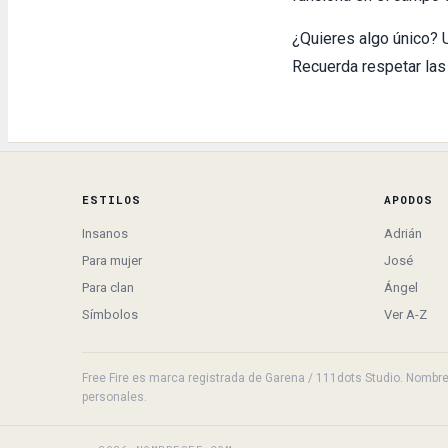
¿Quieres algo único? 
Recuerda respetar las
ESTILOS
APODOS
Insanos
Adrián
Para mujer
José
Para clan
Ángel
Símbolos
Ver A-Z
Free Fire es marca registrada de Garena / 111dots Studio. NombresF
personales.