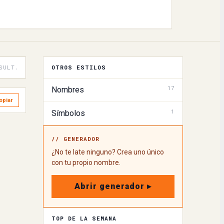
SULT.
OTROS ESTILOS
17
Nombres
opiar
1
Símbolos
// GENERADOR
¿No te late ninguno? Crea uno único
con tu propio nombre.
Abrir generador ▸
TOP DE LA SEMANA