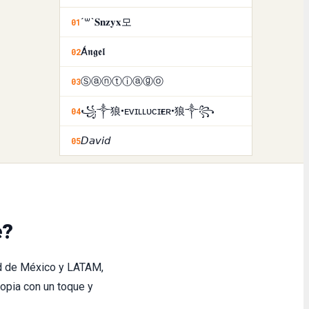
´꒳`𝐒𝐧𝐳𝐲𝐱모
01
Á𝖓𝖌𝖊𝖑
02
Ⓢⓐⓝⓣⓘⓐⓖⓞ
03
꧁༒狼•ᴇᴠɪʟㅤʟᴜᴄɪғᴇʀ•狼༒꧂
04
𝘋𝘢𝘷𝘪𝘥
05
e?
d de México y LATAM,
opia con un toque y