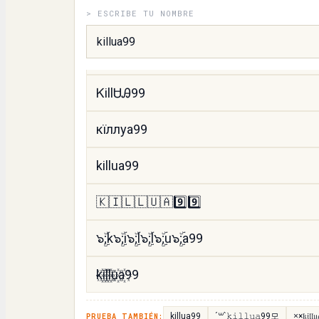
> ESCRIBE TU NOMBRE
қɿՆՆυค99
𝚔𝚒𝚕𝚕𝚞𝚊99
ᏦillᏌᎯ99
кїллуа99
killua99
🇰🇮🇱🇱🇺🇦9️⃣9️⃣
๖ۣۜ;k๖ۣۜ;i๖ۣۜ;l๖ۣۜ;l๖ۣۜ;u๖ۣۜ;a99
k꙰i꙰l꙰l꙰u꙰a꙰99
killua99
´꒳`𝚔𝚒𝚕𝚕𝚞𝚊99모
×͜×𝔨𝔦𝔩
PRUEBA TAMBIÉN: