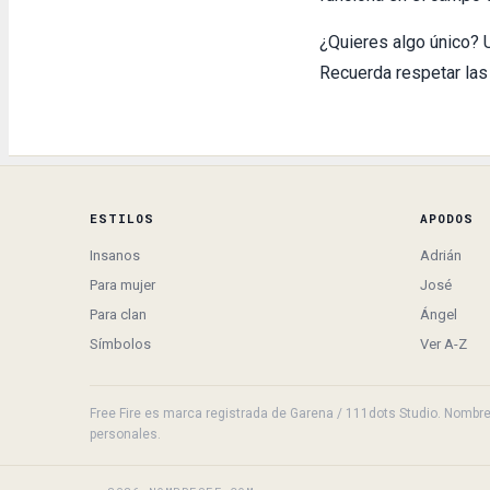
¿Quieres algo único? 
Recuerda respetar las
ESTILOS
APODOS
Insanos
Adrián
Para mujer
José
Para clan
Ángel
Símbolos
Ver A-Z
Free Fire es marca registrada de Garena / 111dots Studio. NombresF
personales.