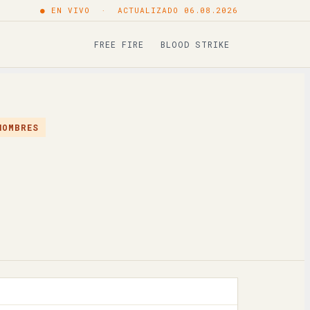
● EN VIVO · ACTUALIZADO 06.08.2026
Copiar
FREE FIRE
BLOOD STRIKE
Copiar
Copiar
Copiar
NOMBRES
Copiar
Copiar
Copiar
Copiar
Copiar