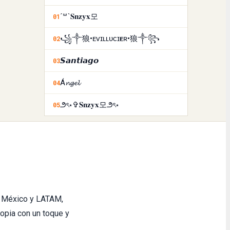
´꒳`𝐒𝐧𝐳𝐲𝐱모
01
꧁༒狼•ᴇᴠɪʟㅤʟᴜᴄɪғᴇʀ•狼༒꧂
02
𝙎𝙖𝙣𝙩𝙞𝙖𝙜𝙤
03
Á𝓷𝓰𝓮𝓵
04
౨ৎ⋆✞𝐒𝐧𝐳𝐲𝐱모౨ৎ⋆
05
 México y LATAM,
opia con un toque y