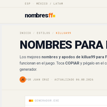
ESP · MÉXICO / LATAM
𝓴𝓲𝓵𝓵𝓾𝓪99
nombres
ff
𝓀𝒾𝓁𝓁𝓊𝒶99
𝕜𝕚𝕝𝕝𝕦𝕒𝟡𝟡
INICIO
/
ESTILOS
/
KILLUA99
NOMBRES PARA 
𝐤𝐢𝐥𝐥𝐮𝐚𝟗𝟗
𝙠𝙞𝙡𝙡𝙪𝙖99
Los mejores
nombres y apodos de killua99 para F
funcionan en el juego. Toca
COPIAR
y pégalo en el 
𝘬𝘪𝘭𝘭𝘶𝘢99
generador.
Ҝ丨ㄥㄥㄩ卂99
JC
POR JUAN CRUZ · ACTUALIZADO 06.08.2026
killua99
GENERADOR.EXE
killua99