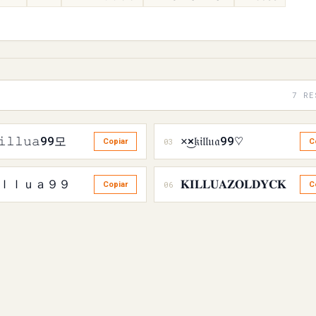
7 RE
𝚒𝚕𝚕𝚞𝚊99모
×͜×𝔨𝔦𝔩𝔩𝔲𝔞99♡
03
Copiar
C
ｌｌｕａ９９
𝐊𝐈𝐋𝐋𝐔𝐀𝐙𝐎𝐋𝐃𝐘𝐂𝐊
06
Copiar
C