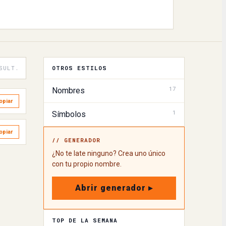
SULT.
OTROS ESTILOS
17
Nombres
opiar
1
Símbolos
opiar
// GENERADOR
¿No te late ninguno? Crea uno único
con tu propio nombre.
Abrir generador ▸
TOP DE LA SEMANA