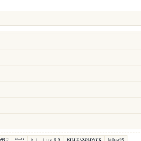
𝔲𝔞99♡
ᵏⁱˡˡᵘᵃ⁹⁹
ｋｉｌｌｕａ９９
𝐊𝐈𝐋𝐋𝐔𝐀𝐙𝐎𝐋𝐃𝐘𝐂𝐊
𝕜𝕚𝕝𝕝𝕦𝕒𝟡𝟡