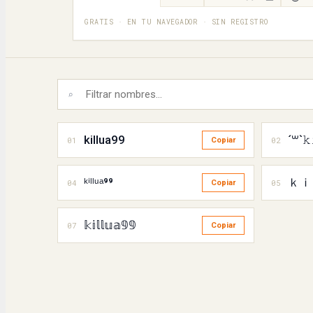
GRATIS · EN TU NAVEGADOR · SIN REGISTRO
⌕
killua99
´꒳`
01
02
Copiar
ᵏⁱˡˡᵘᵃ⁹⁹
ｋｉ
04
05
Copiar
𝕜𝕚𝕝𝕝𝕦𝕒𝟡𝟡
07
Copiar