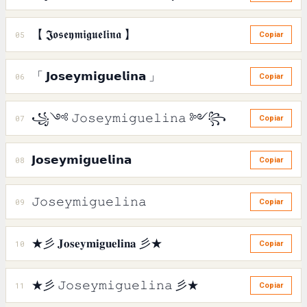
【 𝕵𝖔𝖘𝖊𝖞𝖒𝖎𝖌𝖚𝖊𝖑𝖎𝖓𝖆 】
05
Copiar
「 𝗝𝗼𝘀𝗲𝘆𝗺𝗶𝗴𝘂𝗲𝗹𝗶𝗻𝗮 」
06
Copiar
꧁༺ 𝙹𝚘𝚜𝚎𝚢𝚖𝚒𝚐𝚞𝚎𝚕𝚒𝚗𝚊 ༻꧂
07
Copiar
𝗝𝗼𝘀𝗲𝘆𝗺𝗶𝗴𝘂𝗲𝗹𝗶𝗻𝗮
08
Copiar
𝙹𝚘𝚜𝚎𝚢𝚖𝚒𝚐𝚞𝚎𝚕𝚒𝚗𝚊
09
Copiar
★彡 𝐉𝐨𝐬𝐞𝐲𝐦𝐢𝐠𝐮𝐞𝐥𝐢𝐧𝐚 彡★
10
Copiar
★彡 𝙹𝚘𝚜𝚎𝚢𝚖𝚒𝚐𝚞𝚎𝚕𝚒𝚗𝚊 彡★
11
Copiar