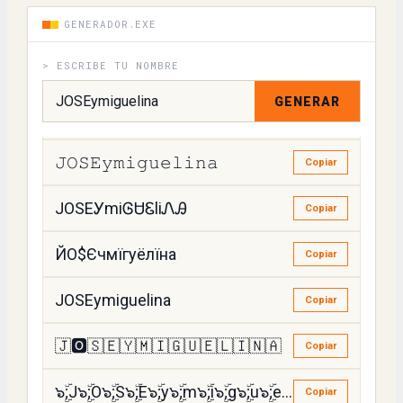
ꀭꆂꌚꍟymiguelina
GENERADOR.EXE
Copiar
> ESCRIBE TU NOMBRE
꒻ꄲꇙꏂymiguelina
Copiar
GENERAR
JOSEעɱɿ૭υ૯ՆɿՈค
Copiar
𝙹𝙾𝚂𝙴𝚢𝚖𝚒𝚐𝚞𝚎𝚕𝚒𝚗𝚊
Copiar
JOSEᎩmiᎶᏌᏋliᏁᎯ
Copiar
ЙО$Єчмїгуёлїна
Copiar
JOSEymiguelina
Copiar
🇯🅾️🇸🇪🇾🇲🇮🇬🇺🇪🇱🇮🇳🇦
Copiar
๖ۣۜ;J๖ۣۜ;O๖ۣۜ;S๖ۣۜ;E๖ۣۜ;y๖ۣۜ;m๖ۣۜ;i๖ۣۜ;g๖ۣۜ;u๖ۣۜ;e๖ۣۜ;l๖ۣۜ;i๖ۣۜ;n๖ۣۜ;a
Copiar