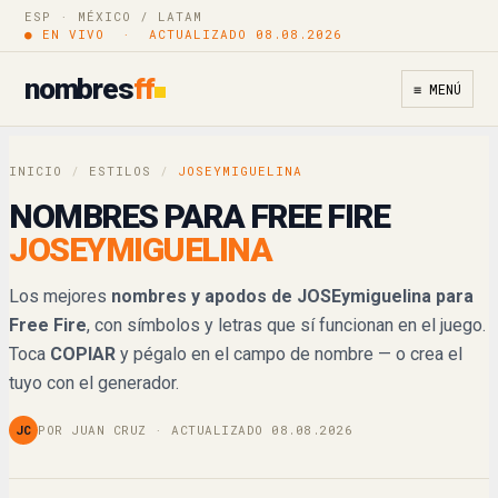
JOSE¥ɱίg☋☰ᒪίn@
ESP · MÉXICO / LATAM
Copiar
● EN VIVO · ACTUALIZADO 08.08.2026
𝔍𝔒𝔖𝔈𝔶𝔪𝔦𝔤𝔲𝔢𝔩𝔦𝔫𝔞
Copiar
nombres
ff
≡ MENÚ
𝓙𝓞𝓢𝓔𝔂𝓶𝓲𝓰𝓾𝓮𝓵𝓲𝓷𝓪
Copiar
INICIO
/
ESTILOS
/
JOSEYMIGUELINA
𝒥𝒪𝒮𝐸𝓎𝓂𝒾𝑔𝓊𝑒𝓁𝒾𝓃𝒶
Copiar
NOMBRES PARA FREE FIRE
JOSEYMIGUELINA
𝕁𝕆𝕊𝔼𝕪𝕞𝕚𝕘𝕦𝕖𝕝𝕚𝕟𝕒
Copiar
Los mejores
nombres y apodos de JOSEymiguelina para
𝐉𝐎𝐒𝐄𝐲𝐦𝐢𝐠𝐮𝐞𝐥𝐢𝐧𝐚
Copiar
Free Fire
, con símbolos y letras que sí funcionan en el juego.
Toca
COPIAR
y pégalo en el campo de nombre — o crea el
𝙅𝙊𝙎𝙀𝙮𝙢𝙞𝙜𝙪𝙚𝙡𝙞𝙣𝙖
Copiar
tuyo con el generador.
𝘑𝘖𝘚𝘌𝘺𝘮𝘪𝘨𝘶𝘦𝘭𝘪𝘯𝘢
Copiar
JC
POR JUAN CRUZ · ACTUALIZADO 08.08.2026
JOSEㄚ爪丨Ꮆㄩ乇ㄥ丨几卂
Copiar