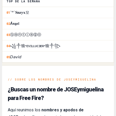
TOP DE LA SEMANA
´꒳`𝐒𝐧𝐳𝐲𝐱모
01
Á𝖓𝖌𝖊𝖑
02
Ⓢⓐⓝⓣⓘⓐⓖⓞ
03
꧁༒狼•ᴇᴠɪʟㅤʟᴜᴄɪғᴇʀ•狼༒꧂
04
𝘋𝘢𝘷𝘪𝘥
05
// SOBRE LOS NOMBRES DE JOSEYMIGUELINA
¿Buscas un nombre de JOSEymiguelina
para Free Fire?
Aquí reunimos los
nombres y apodos de