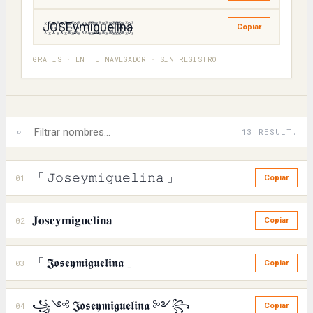
J꙰O꙰S꙰E꙰y꙰m꙰i꙰g꙰u꙰e꙰l꙰i꙰n꙰a꙰
Copiar
GRATIS · EN TU NAVEGADOR · SIN REGISTRO
⌕
13 RESULT.
「 𝙹𝚘𝚜𝚎𝚢𝚖𝚒𝚐𝚞𝚎𝚕𝚒𝚗𝚊 」
01
Copiar
𝐉𝐨𝐬𝐞𝐲𝐦𝐢𝐠𝐮𝐞𝐥𝐢𝐧𝐚
02
Copiar
「 𝕵𝖔𝖘𝖊𝖞𝖒𝖎𝖌𝖚𝖊𝖑𝖎𝖓𝖆 」
03
Copiar
꧁༺ 𝕵𝖔𝖘𝖊𝖞𝖒𝖎𝖌𝖚𝖊𝖑𝖎𝖓𝖆 ༻꧂
04
Copiar