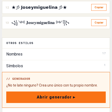
★彡 𝗝𝗼𝘀𝗲𝘆𝗺𝗶𝗴𝘂𝗲𝗹𝗶𝗻𝗮 彡★
12
Copiar
꧁༺ 𝐉𝐨𝐬𝐞𝐲𝐦𝐢𝐠𝐮𝐞𝐥𝐢𝐧𝐚 ༻꧂
13
Copiar
OTROS ESTILOS
17
Nombres
1
Símbolos
// GENERADOR
¿No te late ninguno? Crea uno único con tu propio nombre.
Abrir generador ▸