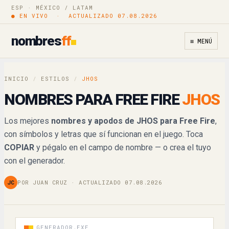
ESP · MÉXICO / LATAM
● EN VIVO · ACTUALIZADO 07.08.2026
𝔍ℌ𝔒𝔖
Copiar
nombres
ff
≡ MENÚ
𝓙𝓗𝓞𝓢
Copiar
𝒥𝐻𝒪𝒮
Copiar
INICIO
/
ESTILOS
/
JHOS
NOMBRES PARA FREE FIRE
JHOS
𝕁ℍ𝕆𝕊
Copiar
Los mejores
nombres y apodos de JHOS para Free Fire
,
𝐉𝐇𝐎𝐒
Copiar
con símbolos y letras que sí funcionan en el juego. Toca
COPIAR
y pégalo en el campo de nombre — o crea el tuyo
𝙅𝙃𝙊𝙎
Copiar
con el generador.
𝘑𝘏𝘖𝘚
Copiar
JC
POR JUAN CRUZ · ACTUALIZADO 07.08.2026
JHOS
Copiar
ꀭꑛꆂꌚ
GENERADOR.EXE
Copiar