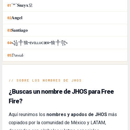
´꒳`𝐒𝐧𝐳𝐲𝐱모
01
𝐀𝐧𝐠𝐞𝐥
02
𝐒𝐚𝐧𝐭𝐢𝐚𝐠𝐨
03
꧁༒狼•ᴇᴠɪʟㅤʟᴜᴄɪғᴇʀ•狼༒꧂
04
𝓓𝓪𝓿𝓲𝓭
05
// SOBRE LOS NOMBRES DE JHOS
¿Buscas un nombre de JHOS para Free
Fire?
Aquí reunimos los
nombres y apodos de JHOS
más
copiados por la comunidad de México y LATAM,