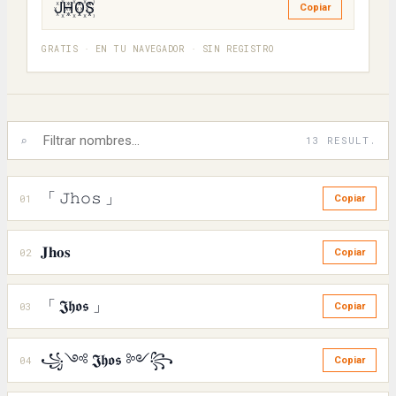
J꙰H꙰O꙰S꙰
Copiar
GRATIS · EN TU NAVEGADOR · SIN REGISTRO
⌕
13 RESULT.
「 𝙹𝚑𝚘𝚜 」
01
Copiar
𝐉𝐡𝐨𝐬
02
Copiar
「 𝕵𝖍𝖔𝖘 」
03
Copiar
꧁༺ 𝕵𝖍𝖔𝖘 ༻꧂
04
Copiar