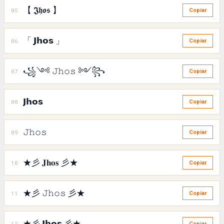
【 𝕵𝖍𝖔𝖘 】
05
Copiar
「 𝗝𝗵𝗼𝘀 」
06
Copiar
꧁༺ 𝙹𝚑𝚘𝚜 ༻꧂
07
Copiar
𝗝𝗵𝗼𝘀
08
Copiar
𝙹𝚑𝚘𝚜
09
Copiar
★彡 𝐉𝐡𝐨𝐬 彡★
10
Copiar
★彡 𝙹𝚑𝚘𝚜 彡★
11
Copiar
★彡 𝗝𝗵𝗼𝘀 彡★
12
Copiar