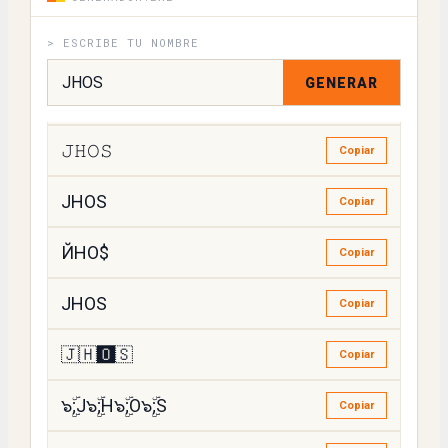
> ESCRIBE TU NOMBRE
꒻ꁝꄲꇙ
Copiar
GENERAR
JHOS
Copiar
𝙹𝙷𝙾𝚂
Copiar
JHOS
Copiar
ЙНО$
Copiar
JHOS
Copiar
🇯🇭🅾️🇸
Copiar
๖ۣۜ;J๖ۣۜ;H๖ۣۜ;O๖ۣۜ;S
Copiar