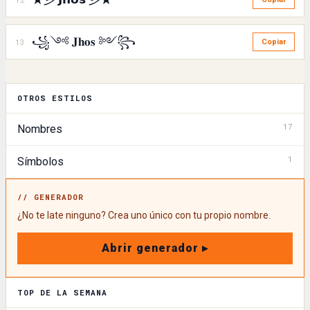
꧁༺ 𝐉𝐡𝐨𝐬 ༻꧂
13
Copiar
OTROS ESTILOS
17
Nombres
1
Símbolos
// GENERADOR
¿No te late ninguno? Crea uno único con tu propio nombre.
Abrir generador ▸
TOP DE LA SEMANA