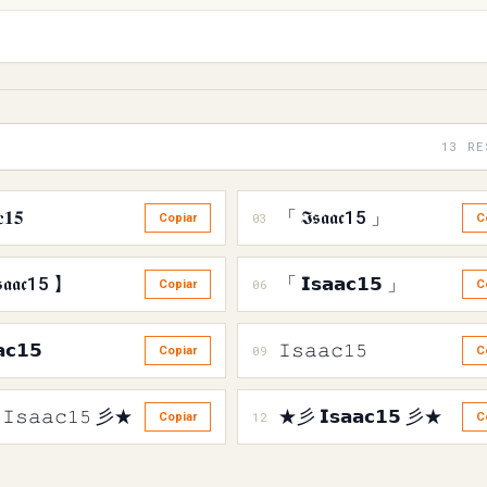
13 RE
𝐜𝟏𝟓
「 𝕴𝖘𝖆𝖆𝖈15 」
03
Copiar
C
𝖆𝖆𝖈15 】
「 𝗜𝘀𝗮𝗮𝗰𝟭𝟱 」
06
Copiar
C
𝗮𝗰𝟭𝟱
𝙸𝚜𝚊𝚊𝚌𝟷𝟻
09
Copiar
C
𝚜𝚊𝚊𝚌𝟷𝟻 彡★
★彡 𝗜𝘀𝗮𝗮𝗰𝟭𝟱 彡★
12
Copiar
C