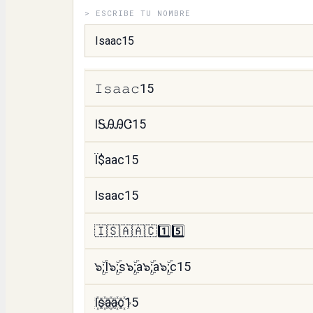
> ESCRIBE TU NOMBRE
꒐saac15
Iςคค८15
𝙸𝚜𝚊𝚊𝚌15
IᎦᎯᎯᏣ15
Ї$аас15
Isaac15
🇮🇸🇦🇦🇨1️⃣5️⃣
๖ۣۜ;I๖ۣۜ;s๖ۣۜ;a๖ۣۜ;a๖ۣۜ;c15
I꙰s꙰a꙰a꙰c꙰15