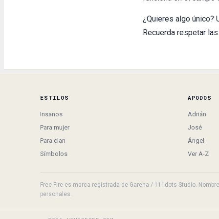
¿Quieres algo único? 
Recuerda respetar las
ESTILOS
APODOS
Insanos
Adrián
Para mujer
José
Para clan
Ángel
Símbolos
Ver A-Z
Free Fire es marca registrada de Garena / 111dots Studio. NombresF
personales.