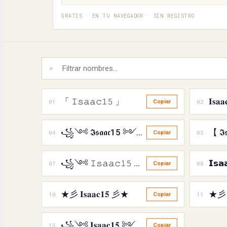
GRATIS · EN TU NAVEGADOR · SIN REGISTRO
⌕
「 𝙸𝚜𝚊𝚊𝚌𝟷𝟻 」
𝐈𝐬𝐚𝐚
01
02
Copiar
꧁༺ 𝕴𝖘𝖆𝖆𝖈15 ༻꧂
【 𝕴
04
05
Copiar
꧁༺ 𝙸𝚜𝚊𝚊𝚌𝟷𝟻 ༻꧂
𝗜𝘀𝗮
07
08
Copiar
★彡 𝐈𝐬𝐚𝐚𝐜𝟏𝟓 彡★
★彡 
10
11
Copiar
꧁༺ 𝐈𝐬𝐚𝐚𝐜𝟏𝟓 ༻꧂
13
Copiar