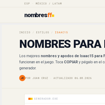
ℑ𝔰𝔞𝔞𝔠15
ESP · MÉXICO / LATAM
nombres
ff
𝓘𝓼𝓪𝓪𝓬15
𝐼𝓈𝒶𝒶𝒸15
INICIO
/
ESTILOS
/
ISAAC15
𝕀𝕤𝕒𝕒𝕔𝟙𝟝
NOMBRES PARA 
𝐈𝐬𝐚𝐚𝐜𝟏𝟓
Los mejores
nombres y apodos de Isaac15 para F
funcionan en el juego. Toca
COPIAR
y pégalo en el 
𝙄𝙨𝙖𝙖𝙘15
generador.
𝘐𝘴𝘢𝘢𝘤15
JC
POR JUAN CRUZ · ACTUALIZADO 06.08.2026
I丂卂卂匚15
ꂑsaac15
GENERADOR.EXE