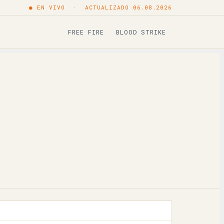
● EN VIVO · ACTUALIZADO 06.08.2026
Copiar
FREE FIRE
BLOOD STRIKE
Copiar
Copiar
Copiar
Copiar
Copiar
Copiar
Copiar
Copiar