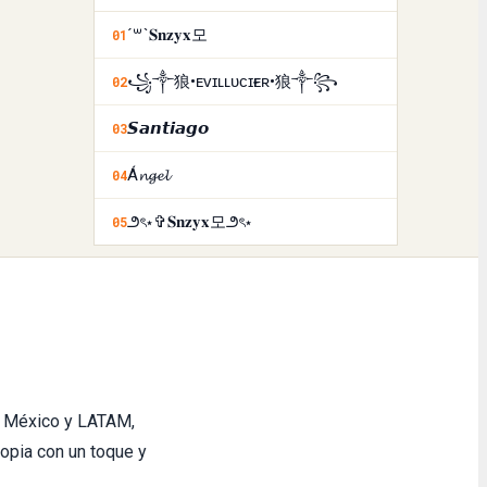
´꒳`𝐒𝐧𝐳𝐲𝐱모
01
꧁༒狼•ᴇᴠɪʟㅤʟᴜᴄɪғᴇʀ•狼༒꧂
02
𝙎𝙖𝙣𝙩𝙞𝙖𝙜𝙤
03
Á𝓷𝓰𝓮𝓵
04
౨ৎ⋆✞𝐒𝐧𝐳𝐲𝐱모౨ৎ⋆
05
 México y LATAM,
opia con un toque y