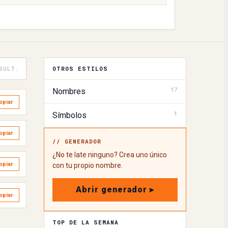
SULT.
OTROS ESTILOS
17
Nombres
opiar
1
Símbolos
opiar
// GENERADOR
¿No te late ninguno? Crea uno único
opiar
con tu propio nombre.
Abrir generador ▸
opiar
TOP DE LA SEMANA