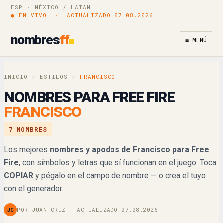
ESP · MÉXICO / LATAM
𝓕𝓻𝓪𝓷𝓬𝓲𝓼𝓬𝓸
Copiar
● EN VIVO · ACTUALIZADO 07.08.2026
𝐹𝓇𝒶𝓃𝒸𝒾𝓈𝒸𝑜
nombres
ff
Copiar
≡ MENÚ
𝔽𝕣𝕒𝕟𝕔𝕚𝕤𝕔𝕠
Copiar
INICIO
/
ESTILOS
/
FRANCISCO
𝐅𝐫𝐚𝐧𝐜𝐢𝐬𝐜𝐨
Copiar
NOMBRES PARA FREE FIRE
FRANCISCO
𝙁𝙧𝙖𝙣𝙘𝙞𝙨𝙘𝙤
Copiar
7 NOMBRES
𝘍𝘳𝘢𝘯𝘤𝘪𝘴𝘤𝘰
Copiar
Los mejores
nombres y apodos de Francisco para Free
Fire
, con símbolos y letras que sí funcionan en el juego. Toca
F尺卂几匚丨丂匚ㄖ
Copiar
COPIAR
y pégalo en el campo de nombre — o crea el tuyo
ꄘrancisco
con el generador.
Copiar
JC
POR JUAN CRUZ · ACTUALIZADO 07.08.2026
ꊰrancisco
Copiar