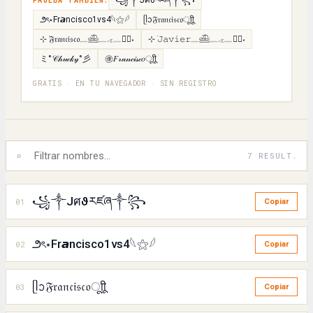
꧁༒Jศϑརཛཞ༒꧂
PRUEBA TAMBIÉN:
౨ৎ⋆Fr𝙖ncisco1vs4𓆩⚝𓆪
ᥫᩣ𝔉𝔯𝔞𝔫𝔠𝔦𝔰𝔠𝔬ㅤूाीू
⊹ ࣪𝔉𝔯𝔞𝔫𝔠𝔦𝔰𝔠𝔬﹏𓊝﹏𓂁﹏⊹࣪˖
⊹ ࣪𝙹𝚊𝚟𝚒𝚎𝚛﹏𓊝﹏𓂁﹏⊹࣪˖
ミ°𝒞𝒽𝓊𝒸𝓀𝓎°彡
㊝𝐹𝓇𝒶𝓃𝒸𝒾𝓈𝒸𝑜ㅤूाीू
GRATIS · EN TU NAVEGADOR · SIN REGISTRO
⌕
7 RESULT.
꧁༒Jศϑརཛཞ༒꧂
01
Copiar
౨ৎ⋆Fr𝙖ncisco1vs4𓆩⚝𓆪
02
Copiar
ᥫᩣ𝔉𝔯𝔞𝔫𝔠𝔦𝔰𝔠𝔬ㅤूाीू
03
Copiar