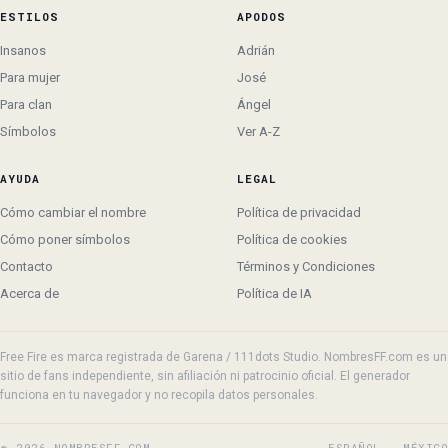
ESTILOS
APODOS
Insanos
Adrián
Para mujer
José
Para clan
Ángel
Símbolos
Ver A-Z
AYUDA
LEGAL
Cómo cambiar el nombre
Política de privacidad
Cómo poner símbolos
Política de cookies
Contacto
Términos y Condiciones
Acerca de
Política de IA
Free Fire es marca registrada de Garena / 111dots Studio. NombresFF.com es un
sitio de fans independiente, sin afiliación ni patrocinio oficial. El generador
funciona en tu navegador y no recopila datos personales.
© 2026 NOMBRESFF.COM
ESPAÑOL · MÉXICO