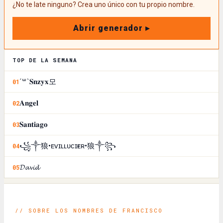
¿No te late ninguno? Crea uno único con tu propio nombre.
Abrir generador ▸
TOP DE LA SEMANA
´꒳`𝐒𝐧𝐳𝐲𝐱모
01
𝐀𝐧𝐠𝐞𝐥
02
𝐒𝐚𝐧𝐭𝐢𝐚𝐠𝐨
03
꧁༒狼•ᴇᴠɪʟㅤʟᴜᴄɪғᴇʀ•狼༒꧂
04
𝓓𝓪𝓿𝓲𝓭
05
// SOBRE LOS NOMBRES DE FRANCISCO