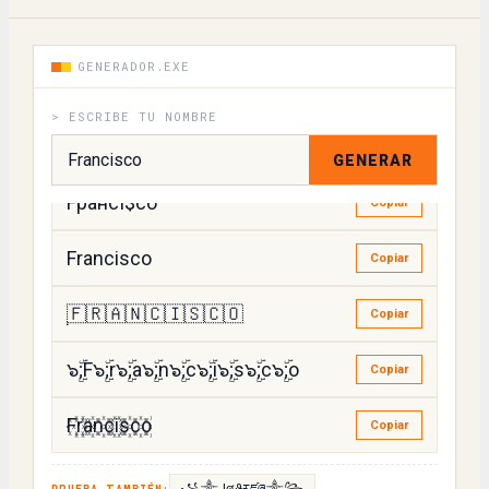
FՐคՈ८ɿς८૦
Copiar
GENERADOR.EXE
𝙵𝚛𝚊𝚗𝚌𝚒𝚜𝚌𝚘
Copiar
> ESCRIBE TU NOMBRE
FᖇᎯᏁᏣiᎦᏣᏫ
Copiar
GENERAR
Fрансї$со
Copiar
Francisco
Copiar
̝🇫🇷🇦🇳🇨🇮🇸🇨🇴
Copiar
๖ۣۜ;F๖ۣۜ;r๖ۣۜ;a๖ۣۜ;n๖ۣۜ;c๖ۣۜ;i๖ۣۜ;s๖ۣۜ;c๖ۣۜ;o
Copiar
F꙰r꙰a꙰n꙰c꙰i꙰s꙰c꙰o꙰
Copiar