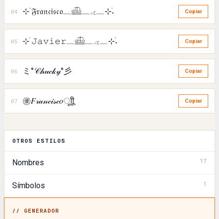
⊹ ࣪𝔉𝔯𝔞𝔫𝔠𝔦𝔰𝔠𝔬﹏𓊝﹏𓂁﹏⊹࣪˖
04
Copiar
⊹ ࣪𝙹𝚊𝚟𝚒𝚎𝚛﹏𓊝﹏𓂁﹏⊹࣪˖
05
Copiar
ミ°𝒞𝒽𝓊𝒸𝓀𝓎°彡
06
Copiar
㊝𝐹𝓇𝒶𝓃𝒸𝒾𝓈𝒸𝑜ㅤूाीू
07
Copiar
OTROS ESTILOS
17
Nombres
1
Símbolos
// GENERADOR