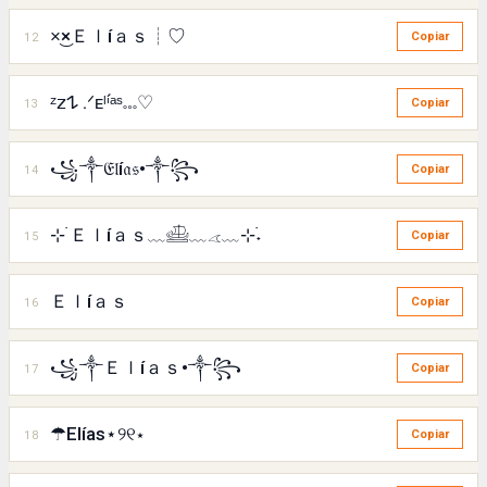
×͜×Ｅｌíａｓ┊♡
12
Copiar
ᶻ𝗓𐰁 .ᐟᴇˡⁱ́ᵃˢ𓏧♡
13
Copiar
꧁༒𝔈𝔩í𝔞𝔰•༒꧂
14
Copiar
⊹ ࣪Ｅｌíａｓ﹏𓊝﹏𓂁﹏⊹࣪˖
15
Copiar
Ｅｌíａｓ
16
Copiar
꧁༒Ｅｌíａｓ•༒꧂
17
Copiar
☂Elías⋆୨୧⋆
18
Copiar