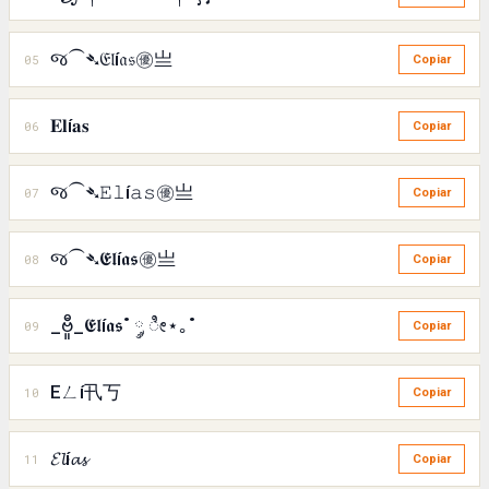
જ⁀➴𝔈𝔩í𝔞𝔰㊝亗
05
Copiar
𝐄𝐥í𝐚𝐬
06
Copiar
જ⁀➴𝙴𝚕í𝚊𝚜㊝亗
07
Copiar
જ⁀➴𝕰𝖑í𝖆𝖘㊝亗
08
Copiar
_ဗီူ_𝕰𝖑í𝖆𝖘˚ ༘ ೀ⋆｡˚
09
Copiar
Eㄥí卂丂
10
Copiar
𝓔𝓵í𝓪𝓼
11
Copiar