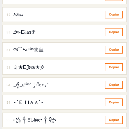
𝐸𝓁í𝒶𝓈
49
Copiar
౨ৎ⋆E𝓵i𝐚s☂
50
Copiar
જ⁀➴ᴇˡⁱ́ᵃˢ㊝亗
51
Copiar
ミ★Eʆíศຮ★彡
52
Copiar
_ဗီူ_ᴇˡⁱ́ᵃˢ˚ ༘ ೀ⋆｡˚
53
Copiar
⋆˚Ｅｌíａｓ˚⋆
54
Copiar
꧁༒EՆíคς•༒꧂
55
Copiar