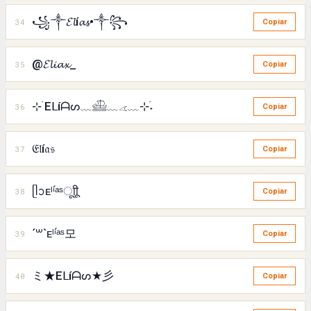
꧁༒𝓔𝓵í𝓪𝓼•༒꧂
34
Copiar
@𝓔𝓵𝓲𝓪𝔁_
35
Copiar
⊹ ࣪Eᒪíᗩᔕ﹏𓊝﹏𓂁﹏⊹࣪˖
36
Copiar
𝔈𝔩í𝔞𝔰
37
Copiar
ᥫᩣᴇˡⁱ́ᵃˢㅤूाीू
38
Copiar
´꒳`ᴇˡⁱ́ᵃˢ모
39
Copiar
ミ★Eᒪíᗩᔕ★彡
40
Copiar