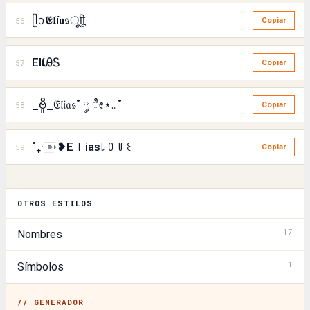
ᥫᩣ𝕰𝖑í𝖆𝖘ㅤूाीू
56
Copiar
ElíᎯᎦ
57
Copiar
_ဗီူ_𝔈𝔩𝔦𝔞𝔰˚ ༘ ೀ⋆｡˚
58
Copiar
˚₊· ͟͟͞͞➳❥Eｌias꒒ ꒩ ꒦ ꒰
59
Copiar
OTROS ESTILOS
17
Nombres
1
Símbolos
// GENERADOR