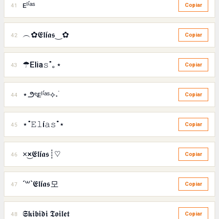
ᴇˡⁱ́ᵃˢ
41
Copiar
︵✿𝕰𝖑í𝖆𝖘‿✿
42
Copiar
☂Elia𝚜˚｡⋆
43
Copiar
⋆౨ৎᴇˡⁱ́ᵃˢ⟡˖࣪
44
Copiar
⋆˚𝙴𝚕í𝚊𝚜˚⋆
45
Copiar
×͜×𝕰𝖑í𝖆𝖘┊♡
46
Copiar
´꒳`𝕰𝖑í𝖆𝖘모
47
Copiar
𝕾𝖐𝖎𝖇𝖎𝖉𝖎 𝕿𝖔𝖎𝖑𝖊𝖙
48
Copiar