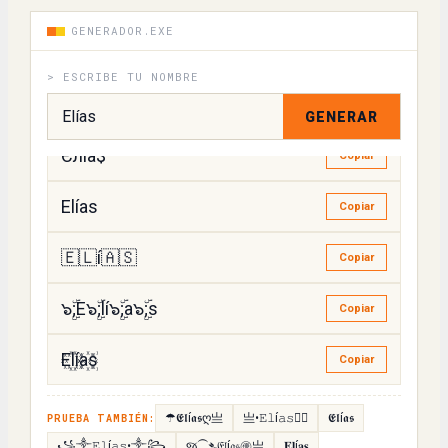
EՆíคς
Copiar
GENERADOR.EXE
𝙴𝚕í𝚊𝚜
Copiar
> ESCRIBE TU NOMBRE
ElíᎯᎦ
Copiar
GENERAR
Єлíа$
Copiar
Elías
Copiar
🇪🇱í🇦🇸
Copiar
๖ۣۜ;E๖ۣۜ;lí๖ۣۜ;a๖ۣۜ;s
Copiar
E꙰l꙰ía꙰s꙰
Copiar
☂𝕰𝖑í𝖆𝖘ღ亗
亗•𝙴𝚕í𝚊𝚜✿᭄
𝕰𝖑í𝖆𝖘
PRUEBA TAMBIÉN:
꧁༒𝙴𝚕í𝚊𝚜•༒꧂
જ⁀➴𝔈𝔩í𝔞𝔰㊝亗
𝐄𝐥í𝐚𝐬