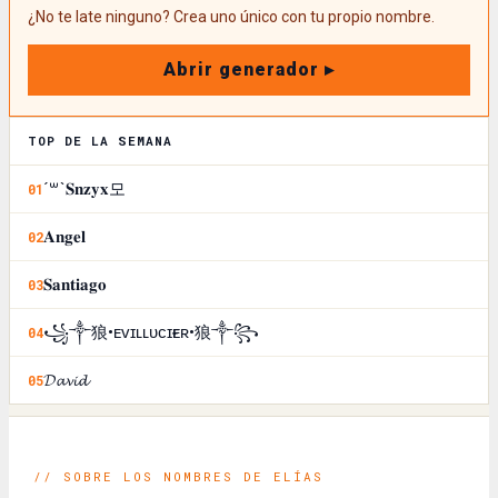
¿No te late ninguno? Crea uno único con tu propio nombre.
Abrir generador ▸
TOP DE LA SEMANA
´꒳`𝐒𝐧𝐳𝐲𝐱모
01
𝐀𝐧𝐠𝐞𝐥
02
𝐒𝐚𝐧𝐭𝐢𝐚𝐠𝐨
03
꧁༒狼•ᴇᴠɪʟㅤʟᴜᴄɪғᴇʀ•狼༒꧂
04
𝓓𝓪𝓿𝓲𝓭
05
// SOBRE LOS NOMBRES DE ELÍAS