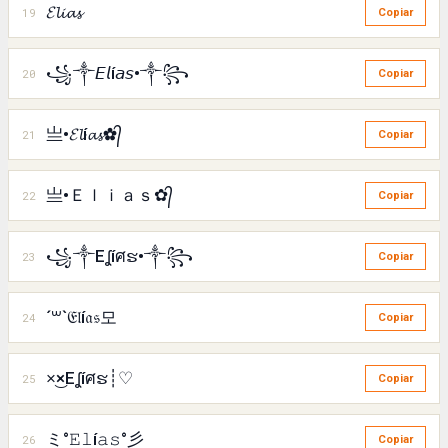
𝓔𝓵𝓲𝓪𝓼
19
Copiar
꧁༒𝘌𝘭í𝘢𝘴•༒꧂
20
Copiar
亗•𝓔𝓵í𝓪𝓼✿᭄
21
Copiar
亗•Ｅｌｉａｓ✿᭄
22
Copiar
꧁༒Eʆíศຮ•༒꧂
23
Copiar
´꒳`𝔈𝔩í𝔞𝔰모
24
Copiar
×͜×Eʆíศຮ┊♡
25
Copiar
ミ°𝙴𝚕í𝚊𝚜°彡
26
Copiar