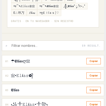
જ⁀➴𝙴𝚕í𝚊𝚜㊝亗
જ⁀➴𝕰𝖑í𝖆𝖘㊝亗
_ဗီူ_𝕰𝖑í𝖆𝖘˚ ༘ ೀ⋆｡˚
Eㄥí卂丂
𝓔𝓵í𝓪𝓼
×͜×Ｅｌíａｓ┊♡
GRATIS · EN TU NAVEGADOR · SIN REGISTRO
⌕
59 RESULT.
☂𝕰𝖑í𝖆𝖘ღ亗
01
Copiar
亗•𝙴𝚕í𝚊𝚜✿᭄
02
Copiar
𝕰𝖑í𝖆𝖘
03
Copiar
꧁༒𝙴𝚕í𝚊𝚜•༒꧂
04
Copiar