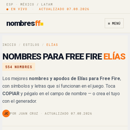
ESP · MÉXICO / LATAM
● EN VIVO · ACTUALIZADO 07.08.2026
𝐸𝓁í𝒶𝓈
Copiar
nombres
ff
≡ MENÚ
𝔼𝕝í𝕒𝕤
Copiar
𝐄𝐥í𝐚𝐬
Copiar
INICIO
/
ESTILOS
/
ELÍAS
NOMBRES PARA FREE FIRE
ELÍAS
𝙀𝙡í𝙖𝙨
Copiar
554 NOMBRES
𝘌𝘭í𝘢𝘴
Copiar
Los mejores
nombres y apodos de Elías para Free Fire
,
con símbolos y letras que sí funcionan en el juego. Toca
Eㄥí卂丂
Copiar
COPIAR
y pégalo en el campo de nombre — o crea el tuyo
ꍟlías
con el generador.
Copiar
JC
POR JUAN CRUZ · ACTUALIZADO 07.08.2026
ꏂlías
Copiar