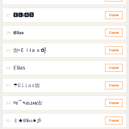
🅴🅻í🅰🆂
27
Copiar
𝕰𝖑𝖎𝖆𝖘
28
Copiar
亗•Ｅｌíａｓ✿᭄
29
Copiar
𝔼𝕝í𝕒𝕤
30
Copiar
☂𝙴𝚕𝚒𝚊𝚜亗
31
Copiar
જ⁀➴ᴇʟɪᴀs亗
32
Copiar
ミ★𝔈𝔩í𝔞𝔰★彡
33
Copiar