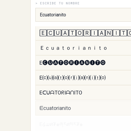
EᑕᑌᗩTOᖇIᗩᑎITO
> ESCRIBE TU NOMBRE
ᗴcuatorianito
E໒ມศ₮๑ཞརศསར₮๑
Eꉓꀎꍏ꓄ꂦꋪꀤꍏꈤꀤ꓄ꂦ
𝕰𝖈𝖚𝖆𝖙𝖔𝖗𝖎𝖆𝖓𝖎𝖙𝖔
E☾☋@☨☯☈ί@nί☨☯
𝔈𝔠𝔲𝔞𝔱𝔬𝔯𝔦𝔞𝔫𝔦𝔱𝔬
𝓔𝓬𝓾𝓪𝓽𝓸𝓻𝓲𝓪𝓷𝓲𝓽𝓸
𝐸𝒸𝓊𝒶𝓉𝑜𝓇𝒾𝒶𝓃𝒾𝓉𝑜