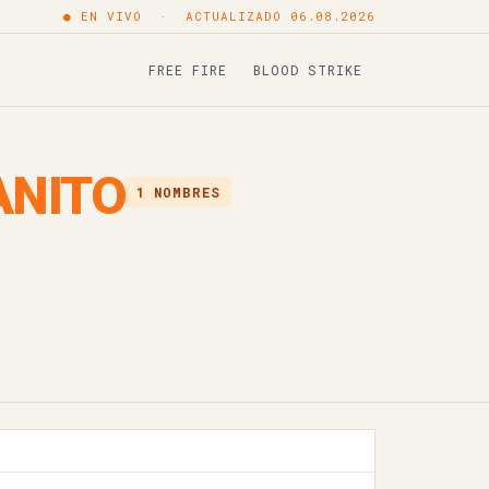
● EN VIVO · ACTUALIZADO 06.08.2026
Copiar
FREE FIRE
BLOOD STRIKE
Copiar
Copiar
ANITO
1 NOMBRES
Copiar
Copiar
Copiar
Copiar
Copiar