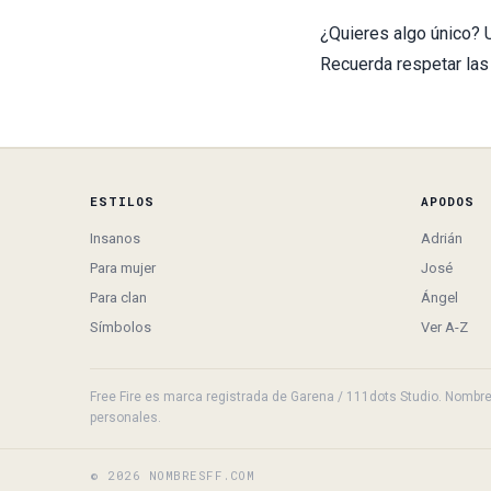
¿Quieres algo único? 
Recuerda respetar las
ESTILOS
APODOS
Insanos
Adrián
Para mujer
José
Para clan
Ángel
Símbolos
Ver A-Z
Free Fire es marca registrada de Garena / 111dots Studio. NombresF
personales.
© 2026 NOMBRESFF.COM