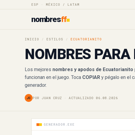
ESP · MÉXICO / LATAM
୧⍤⃝Ecуatorianiｔoᓚᘏᗢ
nombres
ff
TODOS LOS MODELOS
ᴇᶜᵘᵃᵗᵒʳⁱᵃⁿⁱᵗᵒ
INICIO
/
ESTILOS
/
ECUATORIANITO
Ⓔⓒⓤⓐⓣⓞⓡⓘⓐⓝⓘⓣⓞ
NOMBRES PARA 
🅴🅲🆄🅰🆃🅾🆁🅸🅰🅽🅸🆃🅾
Los mejores
nombres y apodos de Ecuatorianito 
🄴🄲🅄🄰🅃🄾🅁🄸🄰🄽🄸🅃
funcionan en el juego. Toca
COPIAR
y pégalo en el 
generador.
Ｅｃｕａｔｏｒｉａｎｉｔｏ
JC
POR JUAN CRUZ · ACTUALIZADO 06.08.2026
E🅒🅤🅐🅣🅞🅡🅘🅐🅝🅘🅣🅞
E⒞⒰⒜⒯⒪⒭⒤⒜⒩⒤⒯⒪
GENERADOR.EXE