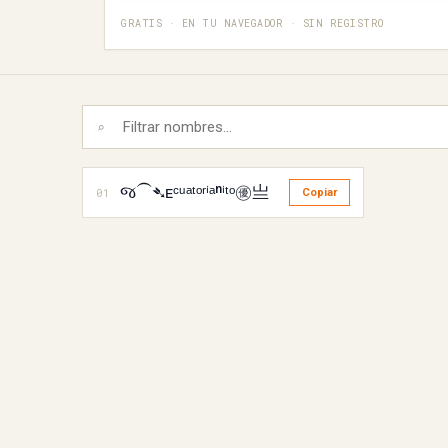
GRATIS · EN TU NAVEGADOR · SIN REGISTRO
⌕
જ⁀➴ᴇᶜᵘᵃᵗᵒʳⁱᵃⁿⁱᵗᵒ㊝亗
01
Copiar