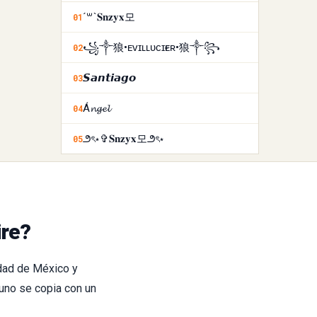
´꒳`𝐒𝐧𝐳𝐲𝐱모
01
꧁༒狼•ᴇᴠɪʟㅤʟᴜᴄɪғᴇʀ•狼༒꧂
02
𝙎𝙖𝙣𝙩𝙞𝙖𝙜𝙤
03
Á𝓷𝓰𝓮𝓵
04
౨ৎ⋆✞𝐒𝐧𝐳𝐲𝐱모౨ৎ⋆
05
ire?
dad de México y
uno se copia con un