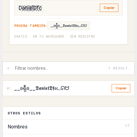
D꙰a꙰n꙰i꙰e꙰l꙰D꙰f꙰c꙰
Copiar
__ʚရှီɞ__𝕯𝖆𝖓𝖎𝖊𝖑𝕯𝖋𝖈ᓚᘏᗢ
PRUEBA TAMBIÉN:
GRATIS · EN TU NAVEGADOR · SIN REGISTRO
⌕
1 RESULT.
__ʚရှီɞ__𝕯𝖆𝖓𝖎𝖊𝖑𝕯𝖋𝖈ᓚᘏᗢ
01
Copiar
OTROS ESTILOS
17
Nombres