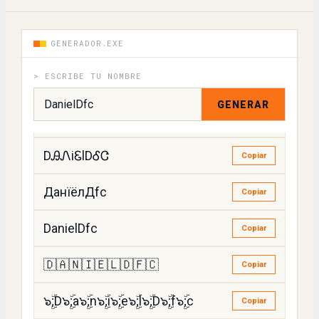
ꁕanielꁕfc
Copiar
GENERADOR.EXE
꒯aniel꒯fc
Copiar
> ESCRIBE TU NOMBRE
DคՈɿ૯ՆDԲ८
Copiar
GENERAR
𝙳𝚊𝚗𝚒𝚎𝚕𝙳𝚏𝚌
Copiar
DᎯᏁiᏋlDᎴᏣ
Copiar
ДанїёлДfс
Copiar
DanielDfc
Copiar
🇩🇦🇳🇮🇪🇱🇩🇫🇨
Copiar
๖ۣۜ;D๖ۣۜ;a๖ۣۜ;n๖ۣۜ;i๖ۣۜ;e๖ۣۜ;l๖ۣۜ;D๖ۣۜ;f๖ۣۜ;c
Copiar