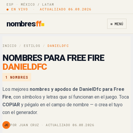
D@nί☰ᒪD∱☾
Copiar
ESP · MÉXICO / LATAM
● EN VIVO · ACTUALIZADO 06.08.2026
𝔇𝔞𝔫𝔦𝔢𝔩𝔇𝔣𝔠
Copiar
nombres
ff
≡ MENÚ
𝓓𝓪𝓷𝓲𝓮𝓵𝓓𝓯𝓬
Copiar
INICIO
𝒟𝒶𝓃𝒾𝑒𝓁𝒟𝒻𝒸
/
ESTILOS
/
DANIELDFC
Copiar
NOMBRES PARA FREE FIRE
𝔻𝕒𝕟𝕚𝕖𝕝𝔻𝕗𝕔
Copiar
DANIELDFC
𝐃𝐚𝐧𝐢𝐞𝐥𝐃𝐟𝐜
1 NOMBRES
Copiar
Los mejores
nombres y apodos de DanielDfc para Free
𝘿𝙖𝙣𝙞𝙚𝙡𝘿𝙛𝙘
Copiar
Fire
, con símbolos y letras que sí funcionan en el juego. Toca
COPIAR
y pégalo en el campo de nombre — o crea el tuyo
𝘋𝘢𝘯𝘪𝘦𝘭𝘋𝘧𝘤
Copiar
con el generador.
D卂几丨乇ㄥD千匚
Copiar
JC
POR JUAN CRUZ · ACTUALIZADO 06.08.2026