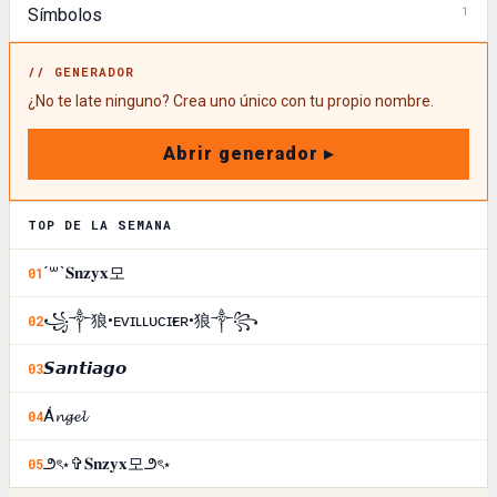
1
Símbolos
// GENERADOR
¿No te late ninguno? Crea uno único con tu propio nombre.
Abrir generador ▸
TOP DE LA SEMANA
´꒳`𝐒𝐧𝐳𝐲𝐱모
01
꧁༒狼•ᴇᴠɪʟㅤʟᴜᴄɪғᴇʀ•狼༒꧂
02
𝙎𝙖𝙣𝙩𝙞𝙖𝙜𝙤
03
Á𝓷𝓰𝓮𝓵
04
౨ৎ⋆✞𝐒𝐧𝐳𝐲𝐱모౨ৎ⋆
05