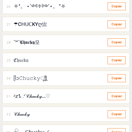
⛧°。 ⋆༺♱༻⋆。 °⛧
26
Copiar
☂CᕼᑌᑕKYღ亗
27
Copiar
´꒳`𝕮𝖍𝖚𝖈𝖐𝖞모
28
Copiar
ℭ𝔥𝔲𝔠𝔨𝔶
29
Copiar
ᥫᩣ𝙲𝚑𝚞𝚌𝚔𝚢ㅤूाीू
30
Copiar
ᶻ𝗓𐰁 .ᐟ𝒞𝒽𝓊𝒸𝓀𝓎𓏧♡
31
Copiar
𝒞𝒽𝓊𝒸𝓀𝓎
32
Copiar