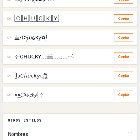
🄲🄷🅄🄲🄺🅈
56
Copiar
亗•Cཏມ໒Kƴ✿᭄
57
Copiar
⊹ ࣪CᕼᑌᑕKY﹏𓊝﹏𓂁﹏⊹࣪˖
58
Copiar
ᥫᩣ𝘊𝘩𝘶𝘤𝘬𝘺ㅤूाीू
59
Copiar
×͜×𝓒𝓱𝓾𝓬𝓴𝔂┊♡
60
Copiar
OTROS ESTILOS
17
Nombres