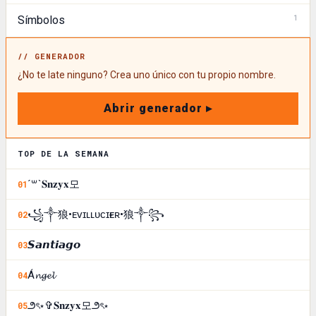
1
Símbolos
// GENERADOR
¿No te late ninguno? Crea uno único con tu propio nombre.
Abrir generador ▸
TOP DE LA SEMANA
´꒳`𝐒𝐧𝐳𝐲𝐱모
01
꧁༒狼•ᴇᴠɪʟㅤʟᴜᴄɪғᴇʀ•狼༒꧂
02
𝙎𝙖𝙣𝙩𝙞𝙖𝙜𝙤
03
Á𝓷𝓰𝓮𝓵
04
౨ৎ⋆✞𝐒𝐧𝐳𝐲𝐱모౨ৎ⋆
05