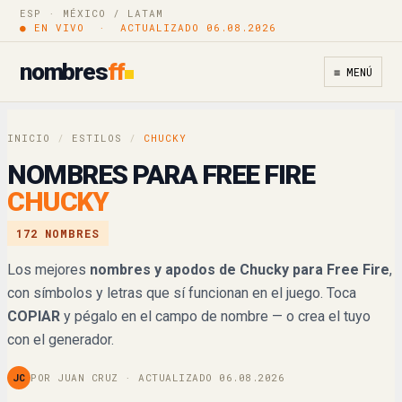
ESP · MÉXICO / LATAM
𝓒𝓱𝓾𝓬𝓴𝔂
Copiar
● EN VIVO · ACTUALIZADO 06.08.2026
𝒞𝒽𝓊𝒸𝓀𝓎
nombres
ff
Copiar
≡ MENÚ
ℂ𝕙𝕦𝕔𝕜𝕪
Copiar
INICIO
/
ESTILOS
/
CHUCKY
𝐂𝐡𝐮𝐜𝐤𝐲
Copiar
NOMBRES PARA FREE FIRE
CHUCKY
𝘾𝙝𝙪𝙘𝙠𝙮
Copiar
172 NOMBRES
𝘊𝘩𝘶𝘤𝘬𝘺
Copiar
Los mejores
nombres y apodos de Chucky para Free Fire
,
con símbolos y letras que sí funcionan en el juego. Toca
C卄ㄩ匚Ҝㄚ
Copiar
COPIAR
y pégalo en el campo de nombre — o crea el tuyo
ꏸhucky
con el generador.
Copiar
JC
POR JUAN CRUZ · ACTUALIZADO 06.08.2026
ꉔhucky
Copiar