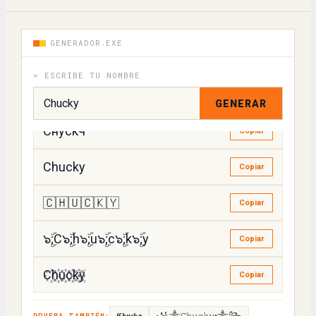
CҺυ८қע
Copiar
GENERADOR.EXE
𝙲𝚑𝚞𝚌𝚔𝚢
Copiar
> ESCRIBE TU NOMBRE
CᏂᏌᏣᏦᎩ
Copiar
GENERAR
Снускч
Copiar
Chucky
Copiar
🇨🇭🇺🇨🇰🇾
Copiar
๖ۣۜ;C๖ۣۜ;h๖ۣۜ;u๖ۣۜ;c๖ۣۜ;k๖ۣۜ;y
Copiar
C꙰h꙰u꙰c꙰k꙰y꙰
Copiar