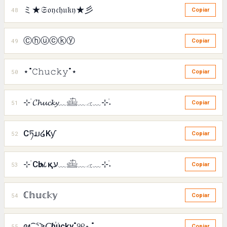
ミ★𝔖𝔬𝔶𝔠𝔥𝔲𝔨𝔶★彡
48
Copiar
Ⓒⓗⓤⓒⓚⓨ
49
Copiar
⋆˚𝙲𝚑𝚞𝚌𝚔𝚢˚⋆
50
Copiar
⊹ ࣪𝓒𝓱𝓾𝓬𝓴𝔂﹏𓊝﹏𓂁﹏⊹࣪˖
51
Copiar
Cཏມ໒Kƴ
52
Copiar
⊹ ࣪CҺυ८қע﹏𓊝﹏𓂁﹏⊹࣪˖
53
Copiar
ℂ𝕙𝕦𝕔𝕜𝕪
54
Copiar
ᘛ⁐̤ᕐᐷ𝘊h꙰ucky˚୨୧⋆.˚
55
Copiar