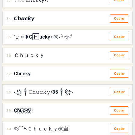
𓍯𓂃𝘊𝘩𝘶𝘤𝘬𝘺⭑.ᐟ
33
Copiar
𝘾𝙝𝙪𝙘𝙠𝙮
34
Copiar
˚₊· ͟͟͞͞➳❥C🄷ucky⋆୨୧⋆𓆩⚝𓆪
35
Copiar
Ｃｈｕｃｋｙ
36
Copiar
Chucky
37
Copiar
꧁༒𝙲𝚑𝚞𝚌𝚔𝚢•35༒꧂
38
Copiar
C꙰h꙰u꙰c꙰k꙰y꙰
39
Copiar
જ⁀➴Ｃｈｕｃｋｙ㊝亗
40
Copiar