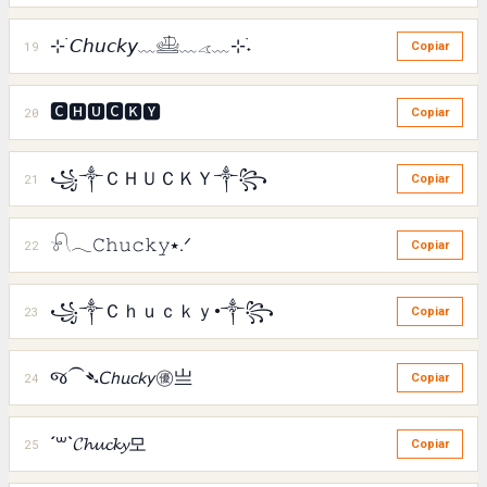
⊹ ࣪𝘊𝘩𝘶𝘤𝘬𝘺﹏𓊝﹏𓂁﹏⊹࣪˖
19
Copiar
🅲🅷🆄🅲🅺🆈
20
Copiar
꧁༒ＣＨＵＣＫＹ༒꧂
21
Copiar
𓍯𓂃𝙲𝚑𝚞𝚌𝚔𝚢⭑.ᐟ
22
Copiar
꧁༒Ｃｈｕｃｋｙ•༒꧂
23
Copiar
જ⁀➴𝘊𝘩𝘶𝘤𝘬𝘺㊝亗
24
Copiar
´꒳`𝓒𝓱𝓾𝓬𝓴𝔂모
25
Copiar