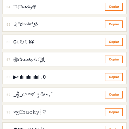
𓍼𝓒𝓱𝓾𝓬𝓴𝔂🎀
04
Copiar
ミ°ᴄʰᵘᶜᵏʸ°彡
05
Copiar
C♄☋☾ƙ¥
06
Copiar
㊝𝓒𝓱𝓾𝓬𝓴𝔂ムㅤूाीू
07
Copiar
▶• ılıılıılıılıılıılı. 0
08
Copiar
_ဗီူ_ᴄʰᵘᶜᵏʸ˚ ༘ ೀ⋆｡˚
09
Copiar
×͜×𝙲𝚑𝚞𝚌𝚔𝚢┊♡
10
Copiar