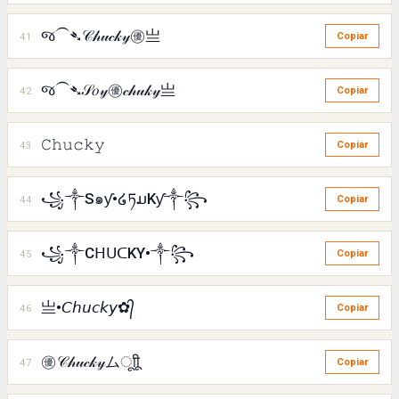
જ⁀➴𝒞𝒽𝓊𝒸𝓀𝓎㊝亗
41
Copiar
જ⁀➴𝒮𝑜𝓎㊝𝒸𝒽𝓊𝓀𝓎亗
42
Copiar
𝙲𝚑𝚞𝚌𝚔𝚢
43
Copiar
꧁༒S๑ƴ•໒ཏມKƴ༒꧂
44
Copiar
꧁༒CᕼᑌᑕKY•༒꧂
45
Copiar
亗•𝘊𝘩𝘶𝘤𝘬𝘺✿᭄
46
Copiar
㊝𝒞𝒽𝓊𝒸𝓀𝓎ムㅤूाीू
47
Copiar