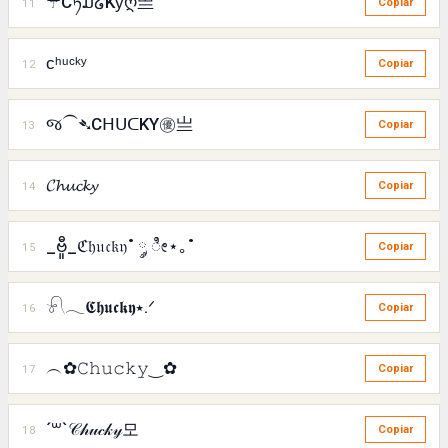
☂Cཏມ໒Kƴღ亗
11
Copiar
ᴄʰᵘᶜᵏʸ
12
Copiar
જ⁀➴CᕼᑌᑕKY㊝亗
13
Copiar
𝓒𝓱𝓾𝓬𝓴𝔂
14
Copiar
_ဗီူ_ℭ𝔥𝔲𝔠𝔨𝔶˚ ༘ ೀ⋆｡˚
15
Copiar
𓍯𓂃𝕮𝖍𝖚𝖈𝖐𝖞⭑.ᐟ
16
Copiar
︵✿𝙲𝚑𝚞𝚌𝚔𝚢‿✿
17
Copiar
´꒳`𝒞𝒽𝓊𝒸𝓀𝓎모
18
Copiar