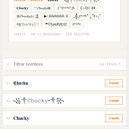
𝕮𝖍𝖚𝖈𝖐𝖞
꧁༒𝙲𝚑𝚞𝚌𝚔𝚢•༒꧂
PRUEBA TAMBIÉN:
𝐂𝐡𝐮𝐜𝐤𝐲
𓍼𝓒𝓱𝓾𝓬𝓴𝔂🎀
ミ°ᴄʰᵘᶜᵏʸ°彡
C♄☋☾ƙ¥
㊝𝓒𝓱𝓾𝓬𝓴𝔂ムㅤूाीू
▶• ılıılıılıılıılıılı. 0
_ဗီူ_ᴄʰᵘᶜᵏʸ˚ ༘ ೀ⋆｡˚
×͜×𝙲𝚑𝚞𝚌𝚔𝚢┊♡
☂Cཏມ໒Kƴღ亗
ᴄʰᵘᶜᵏʸ
GRATIS · EN TU NAVEGADOR · SIN REGISTRO
⌕
60 RESULT.
𝕮𝖍𝖚𝖈𝖐𝖞
01
Copiar
꧁༒𝙲𝚑𝚞𝚌𝚔𝚢•༒꧂
02
Copiar
𝐂𝐡𝐮𝐜𝐤𝐲
03
Copiar