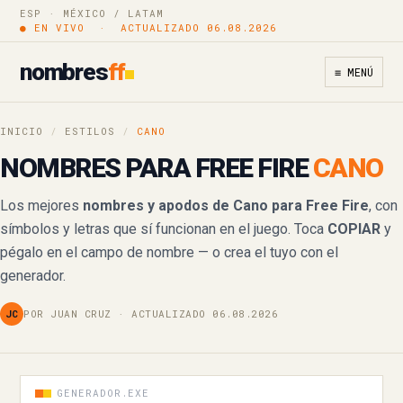
ESP · MÉXICO / LATAM
● EN VIVO · ACTUALIZADO 06.08.2026
nombres
ff
≡ MENÚ
INICIO
/
ESTILOS
/
CANO
NOMBRES PARA FREE FIRE
CANO
Los mejores
nombres y apodos de Cano para Free Fire
, con
símbolos y letras que sí funcionan en el juego. Toca
COPIAR
y
pégalo en el campo de nombre — o crea el tuyo con el
generador.
JC
POR JUAN CRUZ · ACTUALIZADO 06.08.2026
GENERADOR.EXE