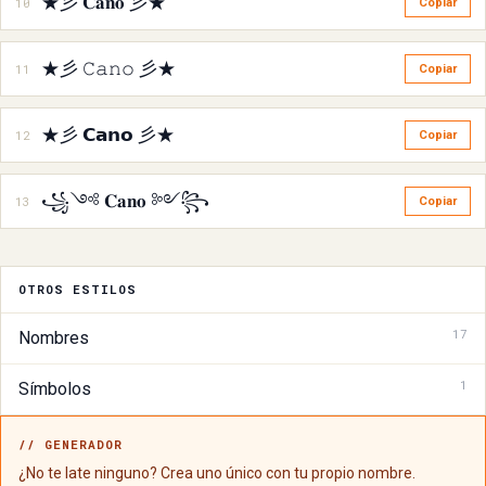
★彡 𝐂𝐚𝐧𝐨 彡★
10
Copiar
★彡 𝙲𝚊𝚗𝚘 彡★
11
Copiar
★彡 𝗖𝗮𝗻𝗼 彡★
12
Copiar
꧁༺ 𝐂𝐚𝐧𝐨 ༻꧂
13
Copiar
OTROS ESTILOS
17
Nombres
1
Símbolos
// GENERADOR
¿No te late ninguno? Crea uno único con tu propio nombre.