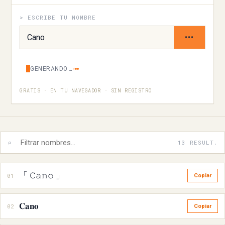
> ESCRIBE TU NOMBRE
•••
GENERANDO…
GRATIS · EN TU NAVEGADOR · SIN REGISTRO
⌕
13 RESULT.
「 𝙲𝚊𝚗𝚘 」
01
Copiar
𝐂𝐚𝐧𝐨
02
Copiar