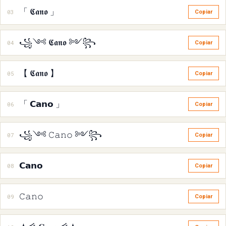
「 𝕮𝖆𝖓𝖔 」
03
Copiar
꧁༺ 𝕮𝖆𝖓𝖔 ༻꧂
04
Copiar
【 𝕮𝖆𝖓𝖔 】
05
Copiar
「 𝗖𝗮𝗻𝗼 」
06
Copiar
꧁༺ 𝙲𝚊𝚗𝚘 ༻꧂
07
Copiar
𝗖𝗮𝗻𝗼
08
Copiar
𝙲𝚊𝚗𝚘
09
Copiar