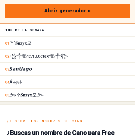
Abrir generador ▸
TOP DE LA SEMANA
´꒳`𝐒𝐧𝐳𝐲𝐱모
01
꧁༒狼•ᴇᴠɪʟㅤʟᴜᴄɪғᴇʀ•狼༒꧂
02
𝙎𝙖𝙣𝙩𝙞𝙖𝙜𝙤
03
Á𝓷𝓰𝓮𝓵
04
౨ৎ⋆✞𝐒𝐧𝐳𝐲𝐱모౨ৎ⋆
05
// SOBRE LOS NOMBRES DE CANO
¿Buscas un nombre de Cano para Free