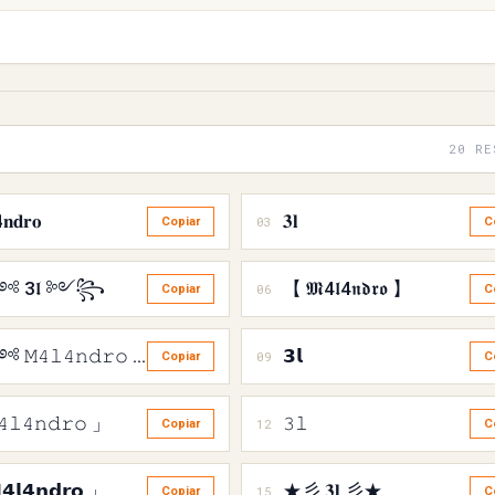
20 RE
𝐧𝐝𝐫𝐨
𝟑𝐥
03
Copiar
C
 3𝖑 ༻꧂
【 𝕸4𝖑4𝖓𝖉𝖗𝖔 】
06
Copiar
C
꧁༺ 𝙼𝟺𝚕𝟺𝚗𝚍𝚛𝚘 ༻꧂
𝟯𝗹
09
Copiar
C
𝚕𝟺𝚗𝚍𝚛𝚘 」
𝟹𝚕
12
Copiar
C
𝗹𝟰𝗻𝗱𝗿𝗼 」
★彡 𝟑𝐥 彡★
15
Copiar
C