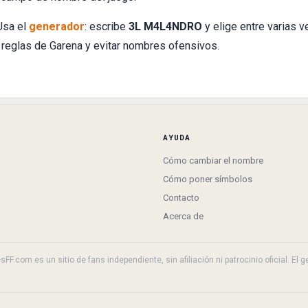
Usa el
generador
: escribe
3L M4L4NDRO
y elige entre varias v
 reglas de Garena y evitar nombres ofensivos.
AYUDA
Cómo cambiar el nombre
Cómo poner símbolos
Contacto
Acerca de
F.com es un sitio de fans independiente, sin afiliación ni patrocinio oficial. El