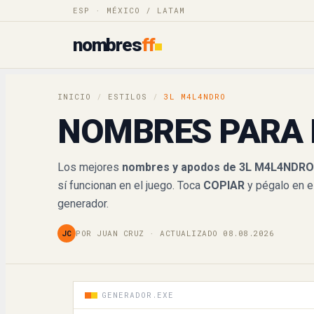
3𝔏𝔐4𝔏4𝔑𝔇ℜ𝔒
ESP · MÉXICO / LATAM
nombres
ff
3𝓛𝓜4𝓛4𝓝𝓓𝓡𝓞
3𝐿𝑀4𝐿4𝒩𝒟𝑅𝒪
INICIO
/
ESTILOS
/
3L M4L4NDRO
𝟛𝕃𝕄𝟜𝕃𝟜ℕ𝔻ℝ𝕆
NOMBRES PARA 
𝟑𝐋𝐌𝟒𝐋𝟒𝐍𝐃𝐑𝐎
Los mejores
nombres y apodos de 3L M4L4NDRO 
sí funcionan en el juego. Toca
COPIAR
y pégalo en e
3𝙇𝙈4𝙇4𝙉𝘿𝙍𝙊
generador.
3𝘓𝘔4𝘓4𝘕𝘋𝘙𝘖
JC
POR JUAN CRUZ · ACTUALIZADO 08.08.2026
3LM4L4NDRO
3꒒ꁒ4꒒4ꁹꁕ꒓ꆂ
GENERADOR.EXE