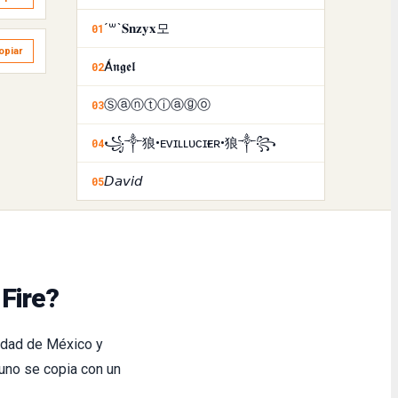
´꒳`𝐒𝐧𝐳𝐲𝐱모
01
opiar
Á𝖓𝖌𝖊𝖑
02
Ⓢⓐⓝⓣⓘⓐⓖⓞ
03
꧁༒狼•ᴇᴠɪʟㅤʟᴜᴄɪғᴇʀ•狼༒꧂
04
𝘋𝘢𝘷𝘪𝘥
05
Fire?
idad de México y
uno se copia con un