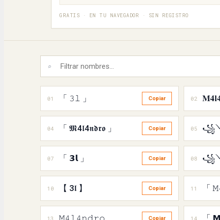
GRATIS · EN TU NAVEGADOR · SIN REGISTRO
⌕
「 𝟹𝚕 」
𝐌𝟒𝐥
01
02
Copiar
「 𝕸4𝖑4𝖓𝖉𝖗𝖔 」
꧁༺
04
05
Copiar
「 𝟯𝗹 」
07
08
Copiar
【 3𝖑 】
「 𝙼
10
11
Copiar
𝙼𝟺𝚕𝟺𝚗𝚍𝚛𝚘
「 𝗠
13
14
Copiar