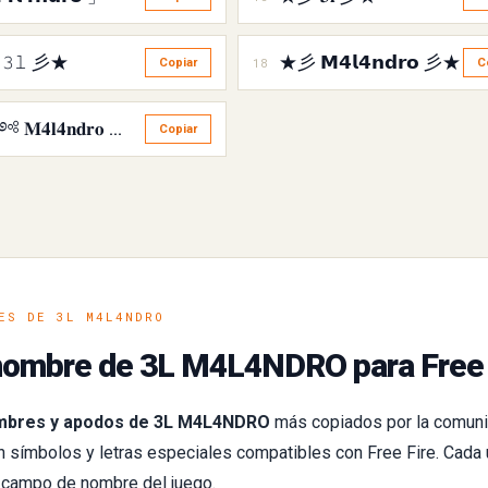
𝟹𝚕 彡★
★彡 𝗠𝟰𝗹𝟰𝗻𝗱𝗿𝗼 彡★
18
Copiar
C
꧁༺ 𝐌𝟒𝐥𝟒𝐧𝐝𝐫𝐨 ༻꧂
Copiar
ES DE 3L M4L4NDRO
nombre de 3L M4L4NDRO para Free 
mbres y apodos de 3L M4L4NDRO
más copiados por la comun
símbolos y letras especiales compatibles con Free Fire. Cada 
l campo de nombre del juego.