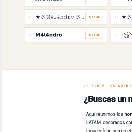
★彡 𝙼𝟺𝚕𝟺𝚗𝚍𝚛𝚘 彡★
★彡 
16
17
Copiar
𝗠𝟰𝗹𝟰𝗻𝗱𝗿𝗼
19
20
Copiar
// SOBRE LOS NOMBR
¿Buscas un 
Aquí reunimos los
no
LATAM, decorados con 
toque y funciona en e