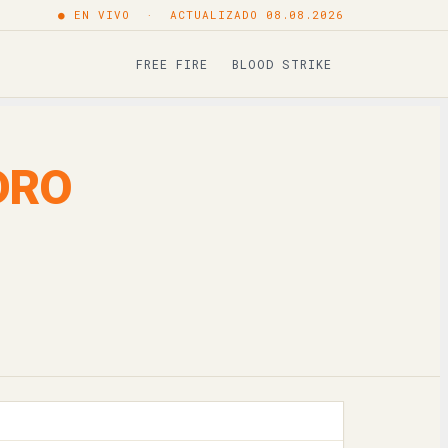
● EN VIVO · ACTUALIZADO 08.08.2026
Copiar
FREE FIRE
BLOOD STRIKE
Copiar
Copiar
DRO
Copiar
Copiar
Copiar
Copiar
Copiar
Copiar