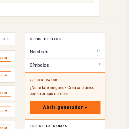
SULT.
OTROS ESTILOS
17
Nombres
opiar
1
Símbolos
opiar
// GENERADOR
¿No te late ninguno? Crea uno único
opiar
con tu propio nombre.
Abrir generador ▸
opiar
TOP DE LA SEMANA
opiar