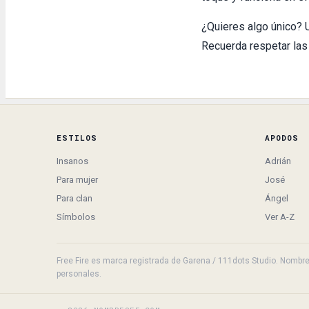
¿Quieres algo único? 
Recuerda respetar las
ESTILOS
APODOS
Insanos
Adrián
Para mujer
José
Para clan
Ángel
Símbolos
Ver A-Z
Free Fire es marca registrada de Garena / 111dots Studio. NombresF
personales.