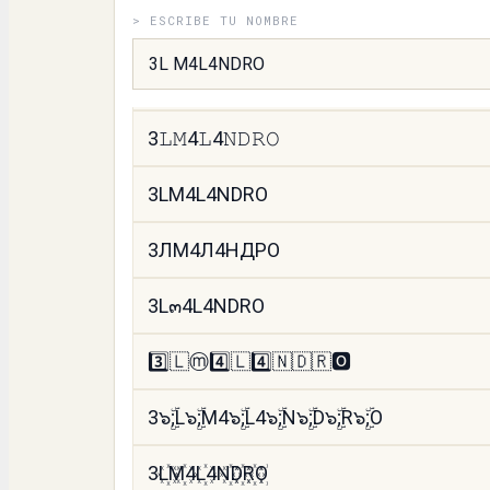
> ESCRIBE TU NOMBRE
3꒒ꂵ4꒒4ꋊ꒯ꋪꄲ
3LM4L4NDRO
3𝙻𝙼4𝙻4𝙽𝙳𝚁𝙾
3LM4L4NDRO
3ЛМ4Л4НДРО
3L๓4L4NDRO
3️⃣🇱ⓜ️4️⃣🇱4️⃣🇳🇩🇷🅾️
3๖ۣۜ;L๖ۣۜ;M4๖ۣۜ;L4๖ۣۜ;N๖ۣۜ;D๖ۣۜ;R๖ۣۜ;O
3L꙰M꙰4L꙰4N꙰D꙰R꙰O꙰